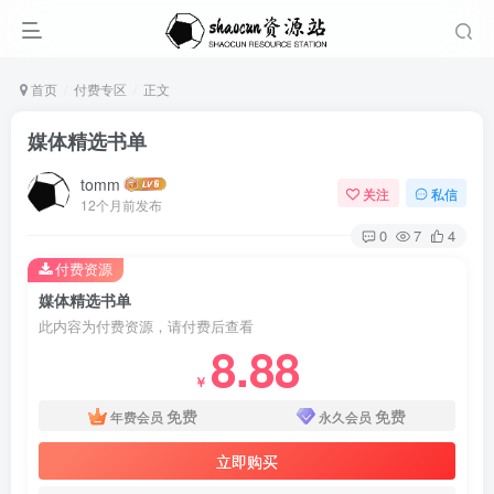
首页
付费专区
正文
媒体精选书单
tomm
关注
私信
12个月前发布
0
7
4
付费资源
媒体精选书单
此内容为付费资源，请付费后查看
8.88
￥
免费
免费
年费会员
永久会员
立即购买