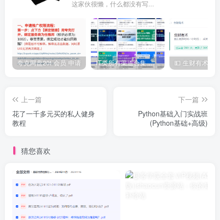
这家伙很懒，什么都没有写...
夸克网盘20t 会员 申请
IT类所有渠道合集 持续日更，目前近四千多条资源 年费用户微信私信获取权限
上一篇
下一篇
花了一千多元买的私人健身
Python基础入门实战班
教程
(Python基础+高级)
猜您喜欢