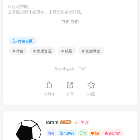
©
版权声明
文章版权归作者所有，未经允许请勿转载。
THE END
付费专区
# 付费
# 优质资源
# 精品
# 百度网盘
喜欢就支持一下吧
点赞
4
分享
收藏
tomm
关注
0
1.6W+
1
58
24.1W+