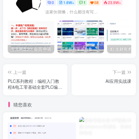
0
1.6W+
1
58
23.9W+
这家伙很懒，什么都没有写...
夸克网盘20t 会员 申请
IT类所有渠道合集 持续日更，目前近四千多条资源 年费用户微信私信获取权限
上一篇
下一篇
PLC系列教程：编程入门教
AI应用实战课
程&电工零基础全套PLC编程
&三菱西门子&书籍
猜您喜欢