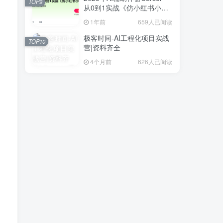
TOP9
从0到1实战《仿小红书小程
序》
1年前
659人已阅读
极客时间-AI工程化项目实战
TOP10
营|资料齐全
4个月前
626人已阅读