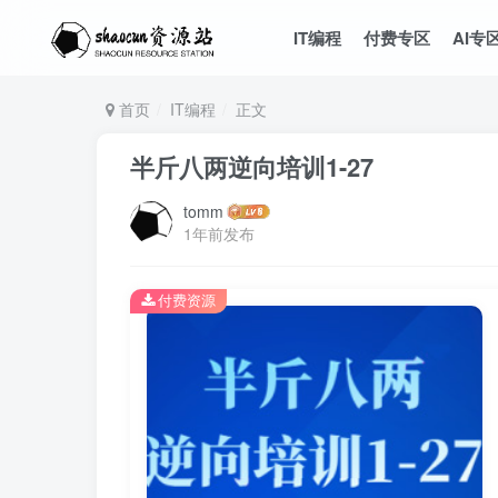
IT编程
付费专区
AI专
首页
IT编程
正文
半斤八两逆向培训1-27
tomm
1年前发布
付费资源