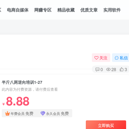
区
电商自媒体
网赚专区
精品收藏
优质文章
实用软件
关注
私信
0
28
3
半斤八两逆向培训1-27
此内容为付费资源，请付费后查看
8.88
￥
免费
免费
年费会员
永久会员
立即购买