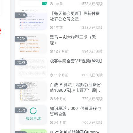
1年前
1578人已阅读
【每天都会更新】最新付费
TOP4
社群公众号文章
1年前
1318人已阅读
费
黑马 – AI大模型三期（无
TOP5
秘）
12个月前
994人已阅读
极客学院全套ⅥP视频(AS版)
TOP6
11个月前
802人已阅读
百战-AI算法工程师就业班|价
TOP7
值18980元|冲击百万年薪|完
结无秘
6个月前
779人已阅读
知识星球：300+付费课程与
TOP8
资料合集
9个月前
700人已阅读
2025年AI辅助神器Cursor–