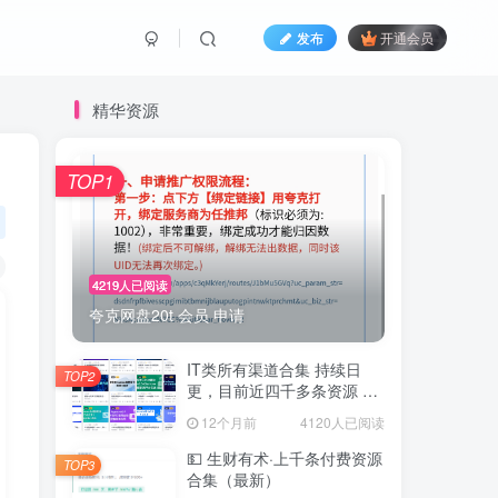
发布
开通会员
精华资源
TOP1
4219人已阅读
夸克网盘20t 会员 申请
IT类所有渠道合集 持续日
TOP2
更，目前近四千多条资源 年
费用户微信私信获取权限
12个月前
4120人已阅读
💵 生财有术·上千条付费资源
TOP3
合集（最新）