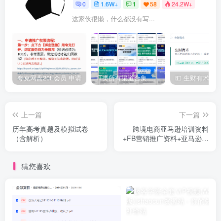
0
1.6W+
1
58
24.2W+
这家伙很懒，什么都没有写...
夸克网盘20t 会员 申请
IT类所有渠道合集 持续日更，目前近四千多条资源 年费用户微信私信获取权限
上一篇
下一篇
历年高考真题及模拟试卷
跨境电商亚马逊培训资料
（含解析）
+FB营销推广资料+亚马逊课
程资料
猜您喜欢