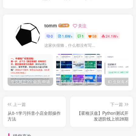
tomm
关注
0
1.6W+
1
58
24.1W+
这家伙很懒，什么都没有写...
夸克网盘20t 会员 申请
IT类所有渠道合集 持续日更，目前近四千多条资源 年费用户微信私信获取权限
上一篇
下一篇
从0-1学习抖音小店全部操作
【霍格沃兹】Python测试开
方法
发进阶线上班28期
猜您喜欢