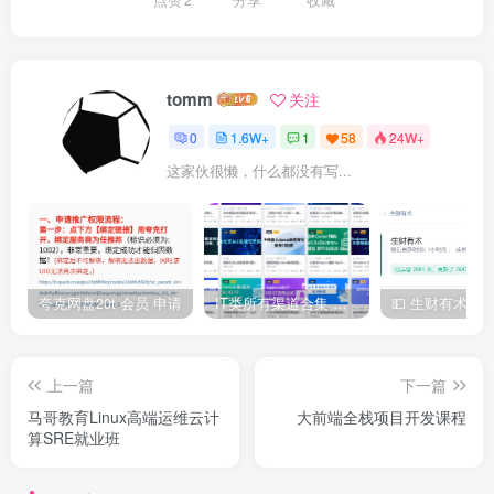
tomm
关注
0
1.6W+
1
58
24W+
这家伙很懒，什么都没有写...
夸克网盘20t 会员 申请
IT类所有渠道合集 持续日更，目前近四千多条资源 年费用户微信私信获取权限
上一篇
下一篇
马哥教育Linux高端运维云计
大前端全栈项目开发课程
算SRE就业班