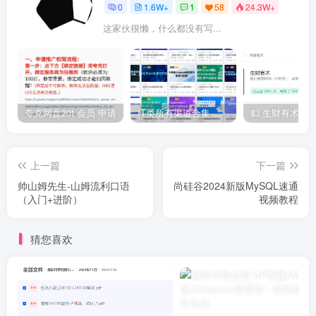
0
1.6W+
1
58
24.3W+
这家伙很懒，什么都没有写...
夸克网盘20t 会员 申请
IT类所有渠道合集 持续日更，目前近四千多条资源 年费用户微信私信获取权限
上一篇
下一篇
帅山姆先生-山姆流利口语
尚硅谷2024新版MySQL速通
（入门+进阶）
视频教程
猜您喜欢