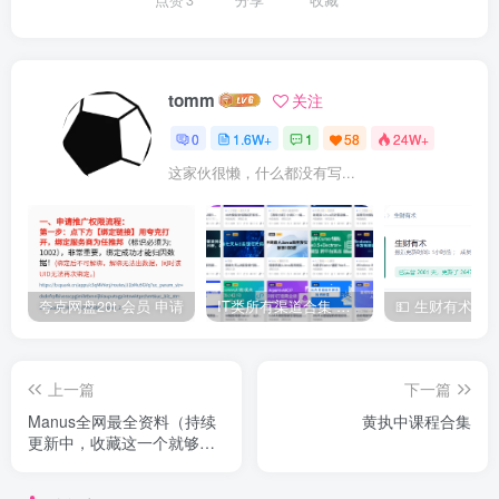
tomm
关注
0
1.6W+
1
58
24W+
这家伙很懒，什么都没有写...
夸克网盘20t 会员 申请
IT类所有渠道合集 持续日更，目前近四千多条资源 年费用户微信私信获取权限
上一篇
下一篇
Manus全网最全资料（持续
黄执中课程合集
更新中，收藏这一个就够
了）