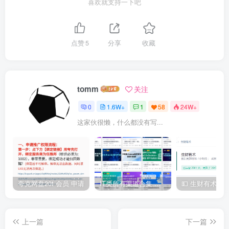
喜欢就支持一下吧
点赞
5
分享
收藏
tomm
关注
0
1.6W+
1
58
24W+
这家伙很懒，什么都没有写...
夸克网盘20t 会员 申请
IT类所有渠道合集 持续日更，目前近四千多条资源 年费用户微信私信获取权限
上一篇
下一篇