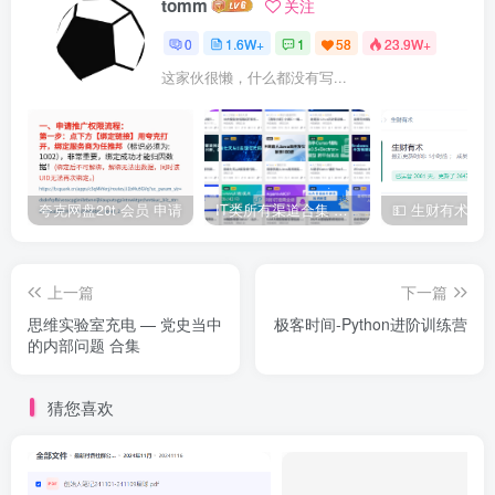
tomm
关注
0
1.6W+
1
58
23.9W+
这家伙很懒，什么都没有写...
夸克网盘20t 会员 申请
IT类所有渠道合集 持续日更，目前近四千多条资源 年费用户微信私信获取权限
上一篇
下一篇
思维实验室充电 — 党史当中
极客时间-Python进阶训练营
的内部问题 合集
猜您喜欢