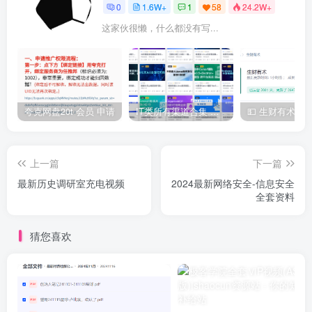
0
1.6W+
1
58
24.2W+
这家伙很懒，什么都没有写...
夸克网盘20t 会员 申请
IT类所有渠道合集 持续日更，目前近四千多条资源 年费用户微信私信获取权限
上一篇
下一篇
最新历史调研室充电视频
2024最新网络安全-信息安全
全套资料
猜您喜欢