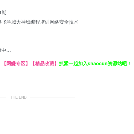
1期
路飞学城大神班
编程培训
网络安全技术
新中…
】
【网赚专区】
【精品收藏】
抓紧一起加入shaocun资源站吧！
THE END