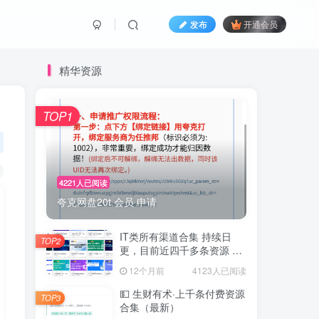
发布
开通会员
精华资源
TOP1
4221人已阅读
夸克网盘20t 会员 申请
IT类所有渠道合集 持续日
TOP2
更，目前近四千多条资源 年
费用户微信私信获取权限
12个月前
4123人已阅读
💵 生财有术·上千条付费资源
TOP3
合集（最新）