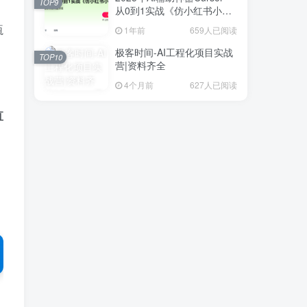
TOP9
从0到1实战《仿小红书小程
序》
瓶
1年前
659人已阅读
极客时间-AI工程化项目实战
TOP10
营|资料齐全
4个月前
627人已阅读
直