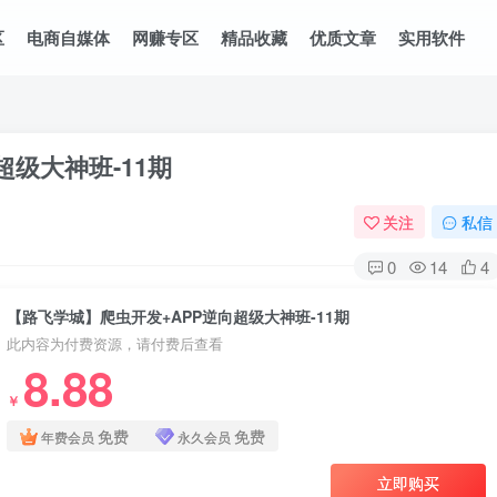
区
电商自媒体
网赚专区
精品收藏
优质文章
实用软件
级大神班-11期
关注
私信
0
14
4
【路飞学城】爬虫开发+APP逆向超级大神班-11期
此内容为付费资源，请付费后查看
8.88
￥
免费
免费
年费会员
永久会员
立即购买