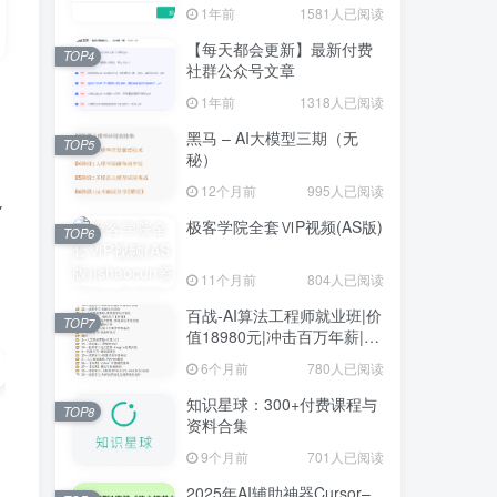
1年前
1581人已阅读
【每天都会更新】最新付费
TOP4
社群公众号文章
1年前
1318人已阅读
黑马 – AI大模型三期（无
TOP5
秘）
之
12个月前
995人已阅读
极客学院全套ⅥP视频(AS版)
TOP6
11个月前
804人已阅读
百战-AI算法工程师就业班|价
TOP7
值18980元|冲击百万年薪|完
结无秘
6个月前
780人已阅读
知识星球：300+付费课程与
TOP8
资料合集
9个月前
701人已阅读
2025年AI辅助神器Cursor–