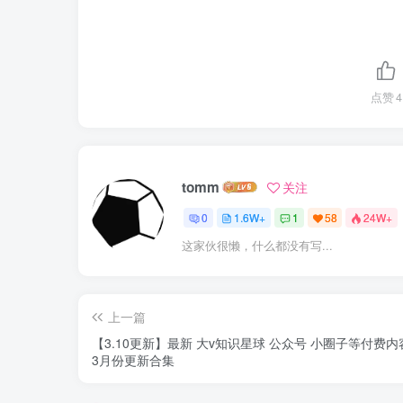
点赞
4
tomm
关注
0
1.6W+
1
58
24W+
这家伙很懒，什么都没有写...
上一篇
【3.10更新】最新 大v知识星球 公众号 小圈子等付费
3月份更新合集