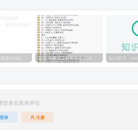
视频(AS版)
百战-AI算法工程师就业班|价值18980元|冲击百万年薪|完结无秘
请登录后发表评论
登录
注册