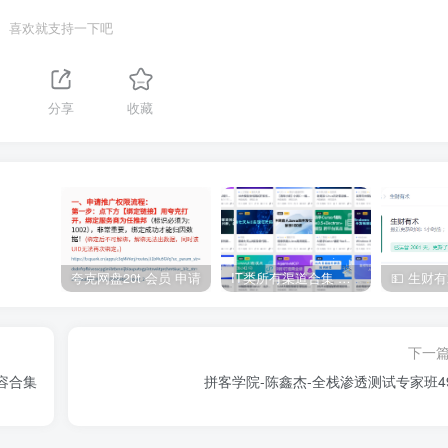
喜欢就支持一下吧
分享
收藏
夸克网盘20t 会员 申请
IT类所有渠道合集 持续日更，目前近四千多条资源 年费用户微信私信获取权限
下一
内容合集
拼客学院-陈鑫杰-全栈渗透测试专家班4