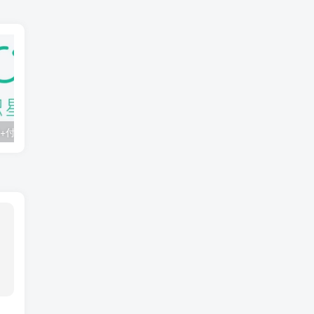
知识星球：300+付费课程与资料合集
2025年AI辅助神器Cursor–从0到1实战《仿小红书小程序》