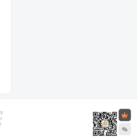
不
分
删