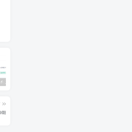
💵 生财有术·上千条付费资源合集（最新）
【每天都会更新】最新付费社群公众号文章
黑马 – AI大模型三期（无秘）
篇
9期