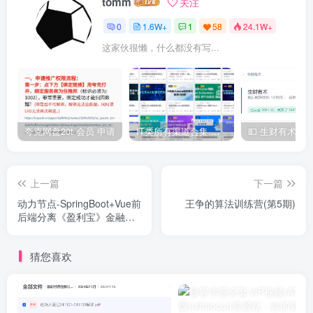
tomm
关注
0
1.6W+
1
58
24.1W+
这家伙很懒，什么都没有写...
夸克网盘20t 会员 申请
IT类所有渠道合集 持续日更，目前近四千多条资源 年费用户微信私信获取权限
上一篇
下一篇
动力节点-SpringBoot+Vue前
王争的算法训练营(第5期)
后端分离《盈利宝》金融理
财项目
猜您喜欢