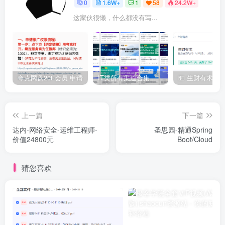
0
1.6W+
1
58
24.2W+
这家伙很懒，什么都没有写...
夸克网盘20t 会员 申请
IT类所有渠道合集 持续日更，目前近四千多条资源 年费用户微信私信获取权限
上一篇
下一篇
达内-网络安全-运维工程师-
圣思园-精通Spring
价值24800元
Boot/Cloud
猜您喜欢