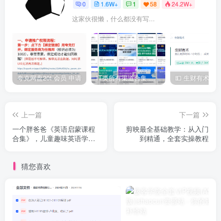
0
1.6W+
1
58
24.2W+
这家伙很懒，什么都没有写...
夸克网盘20t 会员 申请
IT类所有渠道合集 持续日更，目前近四千多条资源 年费用户微信私信获取权限
上一篇
下一篇
一个胖爸爸《英语启蒙课程
剪映最全基础教学：从入门
合集》，儿童趣味英语学习
到精通，全套实操教程
全资源
猜您喜欢