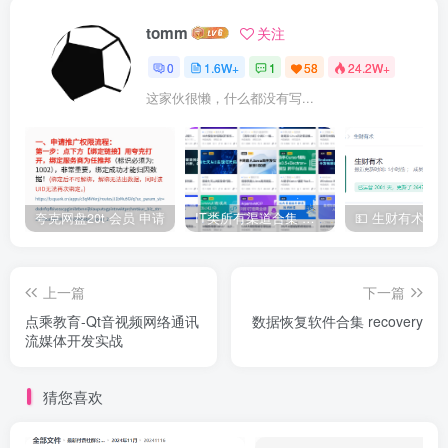
tomm
关注
0
1.6W+
1
58
24.2W+
这家伙很懒，什么都没有写...
夸克网盘20t 会员 申请
IT类所有渠道合集 持续日更，目前近四千多条资源 年费用户微信私信获取权限
上一篇
下一篇
点乘教育-Qt音视频网络通讯
数据恢复软件合集 recovery
流媒体开发实战
猜您喜欢