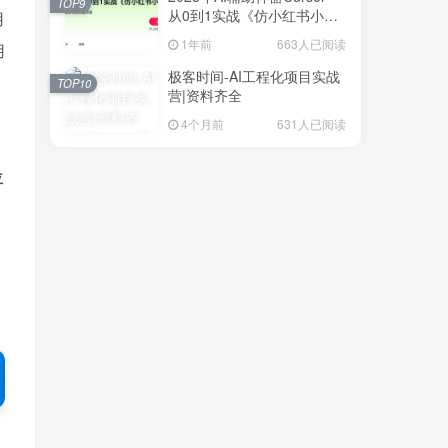
TOP9
从0到1实战《仿小红书小程
用
序》
1年前
663人已阅读
用
极客时间-AI工程化项目实战
TOP10
营|资料齐全
4个月前
631人已阅读
位