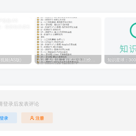
视频(AS版)
百战-AI算法工程师就业班|价值18980元|冲击百万年薪|完结无秘
请登录后发表评论
登录
注册