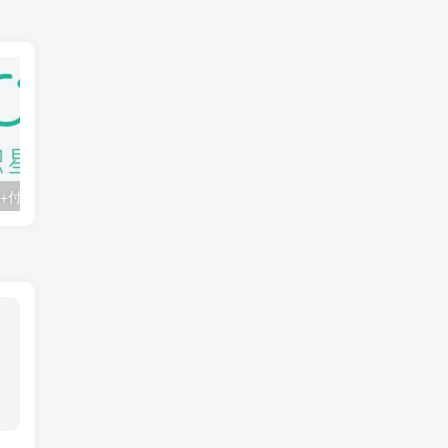
知识星球：300+付费课程与资料合集
2025年AI辅助神器Cursor–从0到1实战《仿小红书小程序》