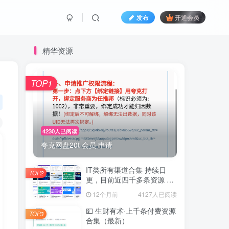
发布
开通会员
精华资源
TOP1
4230人已阅读
夸克网盘20t 会员 申请
IT类所有渠道合集 持续日
TOP2
更，目前近四千多条资源 年
费用户微信私信获取权限
12个月前
4127人已阅读
💵 生财有术·上千条付费资源
TOP3
合集（最新）