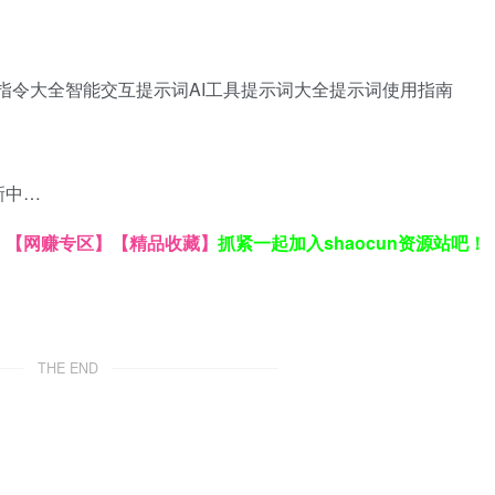
指令大全
智能交互提示词
AI工具提示词大全
提示词使用指南
新中…
】
【网赚专区】
【精品收藏】
抓紧一起加入shaocun资源站吧！
THE END