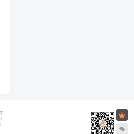
不
分
删