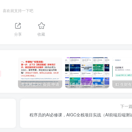
喜欢就支持一下吧
分享
收藏
夸克网盘20t 会员 申请
IT类所有渠道合集 持续日更，目前近四千多条资源 年费用户微信私信获取权限
下一
程序员的AI必修课，AIGC全栈项目实战（AI前端后端测