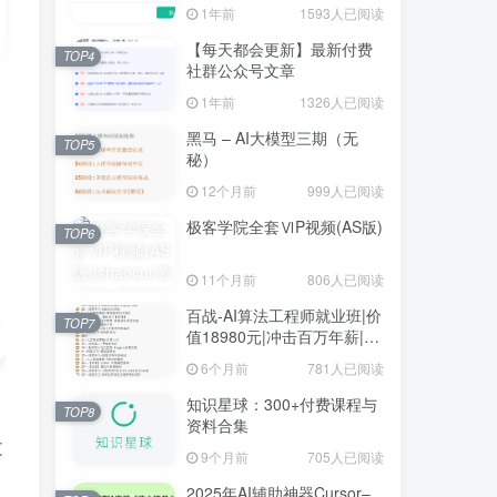
1年前
1593人已阅读
【每天都会更新】最新付费
TOP4
社群公众号文章
1年前
1326人已阅读
黑马 – AI大模型三期（无
TOP5
秘）
12个月前
999人已阅读
极客学院全套ⅥP视频(AS版)
TOP6
11个月前
806人已阅读
百战-AI算法工程师就业班|价
TOP7
值18980元|冲击百万年薪|完
结无秘
6个月前
781人已阅读
知识星球：300+付费课程与
TOP8
资料合集
文
9个月前
705人已阅读
2025年AI辅助神器Cursor–