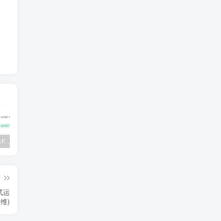
💵 生财有术·上千条付费资源合集（最新）
【每天都会更新】最新付费社群公众号文章
黑马 – AI大模型三期（无秘）
篇
试运
维)