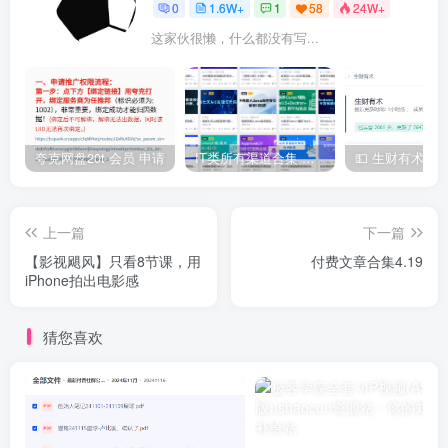
0
1.6W+
1
58
24W+
这家伙很懒，什么都没有写...
夸克网盘20t 会员 申请
IT类所有渠道合集 持续日更，目前近四千多条资源 年费用户微信私信获取权限
上一篇
下一篇
【影视飓风】只看8节课，用
付费文章合集4.19
iPhone拍出电影感
猜您喜欢