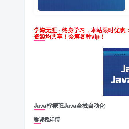
学海无涯 · 终身学习，本站限时优惠
资源均共享！众筹各种vip！
Java柠檬班Java全栈自动化
📚课程详情