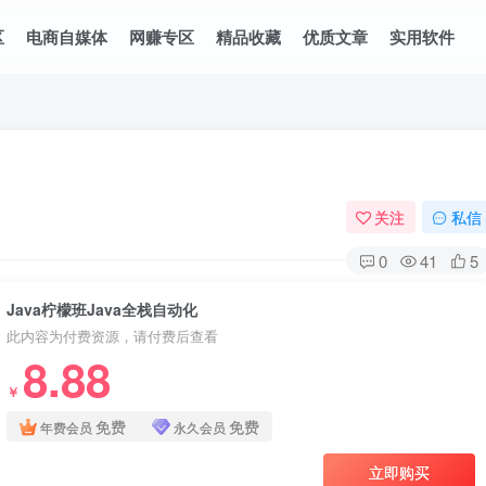
区
电商自媒体
网赚专区
精品收藏
优质文章
实用软件
关注
私信
0
41
5
Java柠檬班Java全栈自动化
此内容为付费资源，请付费后查看
8.88
￥
免费
免费
年费会员
永久会员
立即购买