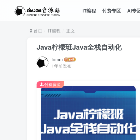
IT编程
付费专区
AI专
首页
IT编程
正文
Java柠檬班Java全栈自动化
tomm
1年前发布
付费资源