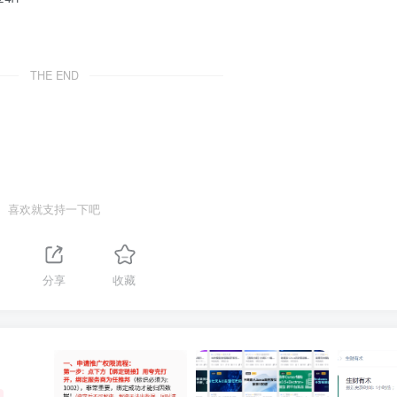
THE END
喜欢就支持一下吧
分享
收藏