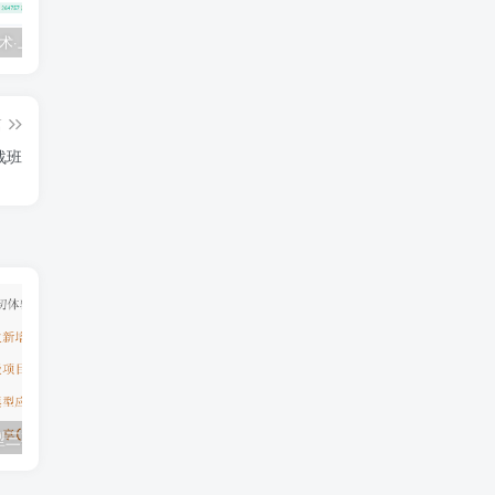
💵 生财有术·上千条付费资源合集（最新）
【每天都会更新】最新付费社群公众号文章
黑马 – AI大模型三期（无秘）
篇
战班
模型三期（无秘）
极客学院全套ⅥP视频(AS版)