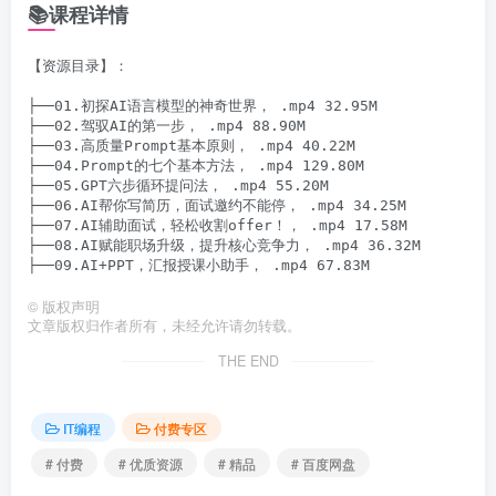
📚课程详情
【资源目录】：

├──01.初探AI语言模型的神奇世界， .mp4 32.95M

├──02.驾驭AI的第一步， .mp4 88.90M

├──03.高质量Prompt基本原则， .mp4 40.22M

├──04.Prompt的七个基本方法， .mp4 129.80M

├──05.GPT六步循环提问法， .mp4 55.20M

├──06.AI帮你写简历，面试邀约不能停， .mp4 34.25M

├──07.AI辅助面试，轻松收割offer！， .mp4 17.58M

├──08.AI赋能职场升级，提升核心竞争力， .mp4 36.32M

©
版权声明
文章版权归作者所有，未经允许请勿转载。
THE END
IT编程
付费专区
# 付费
# 优质资源
# 精品
# 百度网盘