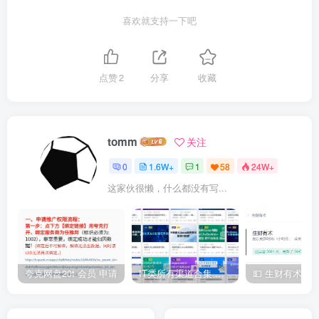
喜欢就支持一下吧
点赞
2
分享
收藏
tomm
关注
0
1.6W+
1
58
24W+
这家伙很懒，什么都没有写...
夸克网盘20t 会员 申请
IT类所有渠道合集 持续日更，目前近四千多条资源 年费用户微信私信获取权限