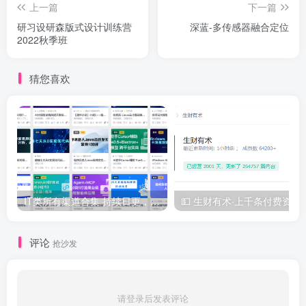
上一篇
下一篇
研习设研森版式设计训练营
深蓝-多传感器融合定位
2022秋季班
猜您喜欢
IT类所有渠道合集 持续日更，目前近四千多条资源 年费用户微信私信获取权限
💵 生财有术·上千
评论
抢沙发
请登录后发表评论