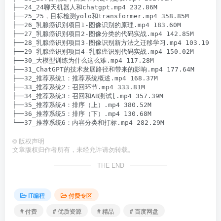
├──24_24聊天机器人和chatgpt.mp4 232.86M

├──25_25，目标检测yolo和transformer.mp4 358.85M

├──26_乳腺癌识别项目1-图像识别的原理.mp4 183.60M

├──27_乳腺癌识别项目2-图像分类的代码实战.mp4 142.85M

├──28_乳腺癌识别项目3-图像识别新方法之迁移学习.mp4 103.19M

├──29_乳腺癌识别项目4-乳腺癌识别代码实战.mp4 150.02M

├──30_大模型训练为什么这么难.mp4 117.28M

├──31_ChatGPT的技术发展路径和带来的影响.mp4 177.64M

├──32_推荐系统1：推荐系统概述.mp4 168.37M

├──33_推荐系统2：召回环节.mp4 333.81M

├──34_推荐系统3：召回和AB测试[.mp4 357.39M

├──35_推荐系统4：排序（上）.mp4 380.52M

├──36_推荐系统5：排序（下）.mp4 130.68M

©
版权声明
文章版权归作者所有，未经允许请勿转载。
THE END
IT编程
付费专区
# 付费
# 优质资源
# 精品
# 百度网盘