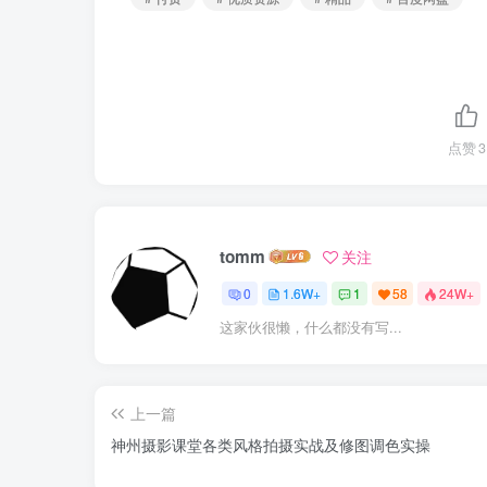
点赞
3
tomm
关注
0
1.6W+
1
58
24W+
这家伙很懒，什么都没有写...
上一篇
神州摄影课堂各类风格拍摄实战及修图调色实操