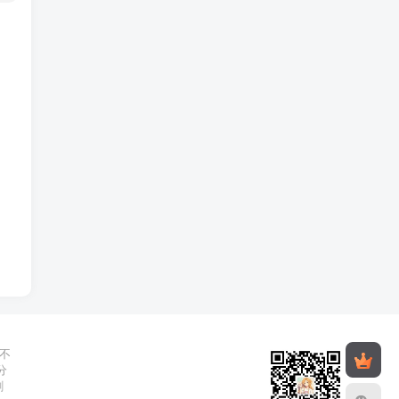
不
分
删