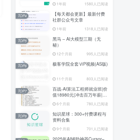
1年前
1580人已阅读
【每天都会更新】最新付费
TOP4
社群公众号文章
1年前
1318人已阅读
黑马 – AI大模型三期（无
TOP5
秘）
12个月前
995人已阅读
极客学院全套ⅥP视频(AS版)
TOP6
11个月前
803人已阅读
百战-AI算法工程师就业班|价
TOP7
值18980元|冲击百万年薪|完
结无秘
6个月前
780人已阅读
知识星球：300+付费课程与
TOP8
资料合集
9个月前
701人已阅读
2025年AI辅助神器Cursor–