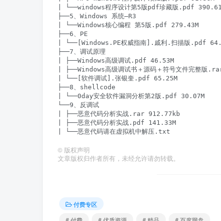
| └──windows程序设计第5版pdf珍藏版.pdf 390.61
├──5、Windows 系统–R3

| └──Windows核心编程 第5版.pdf 279.43M

├──6、PE

| └──[Windows.PE权威指南].戚利.扫描版.pdf 64.1
├──7、调试原理

| ├──Windows高级调试.pdf 46.53M

| ├──Windows高级调试书＋源码＋符号文件完整版.rar 
| └──[软件调试].张银奎.pdf 65.25M

├──8、shellcode

| └──0day安全软件漏洞分析第2版.pdf 30.07M

└──9、反调试

| ├──恶意代码分析实战.rar 912.77kb

| ├──恶意代码分析实战.pdf 141.33M

©
版权声明
文章版权归作者所有，未经允许请勿转载。
付费专区
# 付费
# 优质资源
# 精品
# 百度网盘