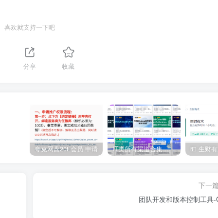
喜欢就支持一下吧
分享
收藏
夸克网盘20t 会员 申请
IT类所有渠道合集 持续日更，目前近四千多条资源 年费用户微信私信获取权限
下一
团队开发和版本控制工具-G