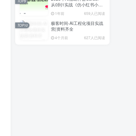
TOP9
从0到1实战《仿小红书小程
序》
1年前
659人已阅读
极客时间-AI工程化项目实战
TOP10
营|资料齐全
4个月前
627人已阅读