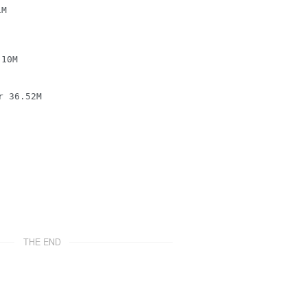
M

0M

36.52M

THE END