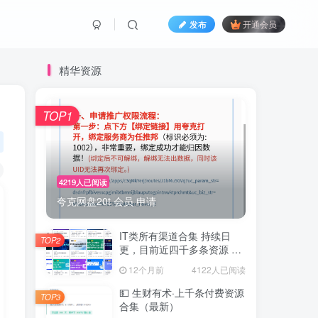
发布
开通会员
精华资源
TOP1
4219人已阅读
夸克网盘20t 会员 申请
IT类所有渠道合集 持续日
TOP2
更，目前近四千多条资源 年
费用户微信私信获取权限
12个月前
4122人已阅读
💵 生财有术·上千条付费资源
TOP3
合集（最新）