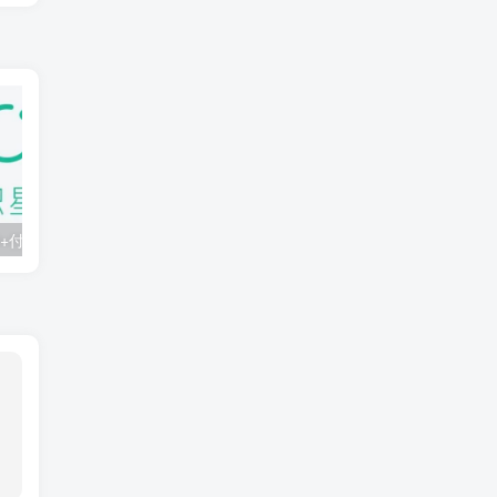
知识星球：300+付费课程与资料合集
2025年AI辅助神器Cursor–从0到1实战《仿小红书小程序》