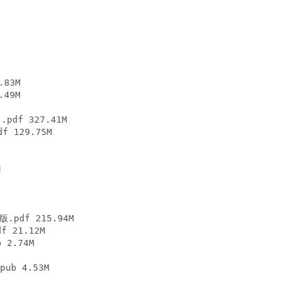
83M

49M

df 327.41M

 129.75M



.pdf 215.94M

 21.12M

2.74M

ub 4.53M
