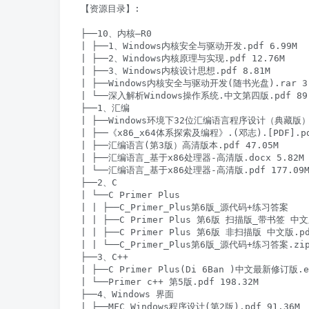
【资源目录】:

├──10、内核–R0

| ├──1、Windows内核安全与驱动开发.pdf 6.99M

| ├──2、Windows内核原理与实现.pdf 12.76M

| ├──3、Windows内核设计思想.pdf 8.81M

| ├──Windows内核安全与驱动开发(随书光盘).rar 3.
| └──深入解析Windows操作系统.中文第四版.pdf 89.
├──1、汇编

| ├──Windows环境下32位汇编语言程序设计（典藏版）.p
| ├──《x86_x64体系探索及编程》.(邓志).[PDF].pdf
| ├──汇编语言(第3版）高清版本.pdf 47.05M

| ├──汇编语言_基于x86处理器-高清版.docx 5.82M

| └──汇编语言_基于x86处理器-高清版.pdf 177.09M
├──2、C

| └──C Primer Plus

| | ├──C_Primer_Plus第6版_源代码+练习答案

| | ├──C Primer Plus 第6版 扫描版_带书签 中文版
| | ├──C Primer Plus 第6版 非扫描版 中文版.pdf
| | └──C_Primer_Plus第6版_源代码+练习答案.zip 
├──3、C++

| ├──C Primer Plus(Di 6Ban )中文最新修订版.ep
| └──Primer c++ 第5版.pdf 198.32M

├──4、Windows 界面

| ├──MFC Windows程序设计(第2版).pdf 91.36M
