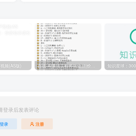
视频(AS版)
百战-AI算法工程师就业班|价值18980元|冲击百万年薪|完结无秘
请登录后发表评论
登录
注册