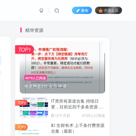
发布
开通会员
精华资源
TOP1
4219人已阅读
夸克网盘20t 会员 申请
IT类所有渠道合集 持续日
TOP2
更，目前近四千多条资源 年
费用户微信私信获取权限
12个月前
4120人已阅读
💵 生财有术·上千条付费资源
TOP3
合集（最新）