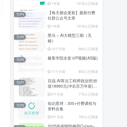
1年前
1578人已阅读
【每天都会更新】最新付费
TOP4
社群公众号文章
1年前
1318人已阅读
黑马 – AI大模型三期（无
TOP5
秘）
12个月前
994人已阅读
极客学院全套ⅥP视频(AS版)
TOP6
11个月前
802人已阅读
百战-AI算法工程师就业班|价
TOP7
值18980元|冲击百万年薪|完
结无秘
6个月前
779人已阅读
知识星球：300+付费课程与
TOP8
资料合集
9个月前
700人已阅读
2025年AI辅助神器Cursor–