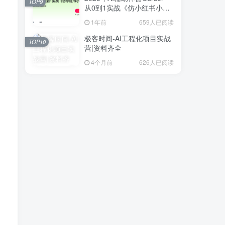
TOP9
从0到1实战《仿小红书小程
序》
1年前
659人已阅读
极客时间-AI工程化项目实战
TOP10
营|资料齐全
4个月前
626人已阅读