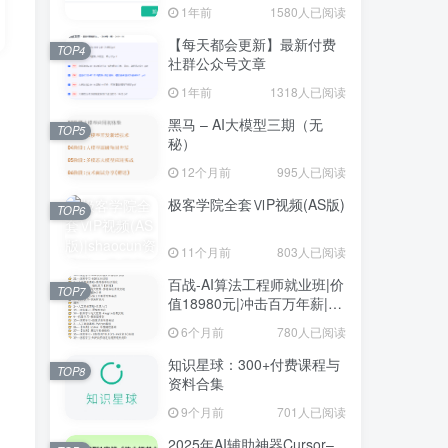
1年前
1580人已阅读
【每天都会更新】最新付费
TOP4
社群公众号文章
1年前
1318人已阅读
黑马 – AI大模型三期（无
TOP5
秘）
12个月前
995人已阅读
极客学院全套ⅥP视频(AS版)
TOP6
11个月前
803人已阅读
百战-AI算法工程师就业班|价
TOP7
值18980元|冲击百万年薪|完
结无秘
6个月前
780人已阅读
知识星球：300+付费课程与
TOP8
资料合集
9个月前
701人已阅读
2025年AI辅助神器Cursor–