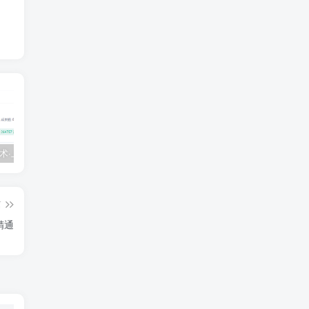
💵 生财有术·上千条付费资源合集（最新）
【每天都会更新】最新付费社群公众号文章
黑马 – AI大模型三期（无秘）
篇
精通