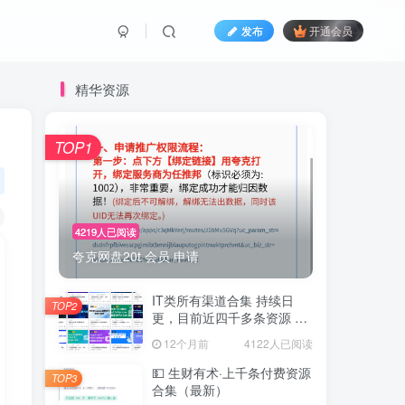
发布
开通会员
精华资源
TOP1
4219人已阅读
夸克网盘20t 会员 申请
IT类所有渠道合集 持续日
TOP2
更，目前近四千多条资源 年
费用户微信私信获取权限
12个月前
4122人已阅读
💵 生财有术·上千条付费资源
TOP3
合集（最新）