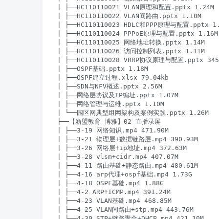
| ├──HC110110021 VLAN原理和配置.pptx 1.24M

| ├──HC110110022 VLAN间路由.pptx 1.10M

| ├──HC110110023 HDLC和PPP原理与配置.pptx 1.
| ├──HC110110024 PPPoE原理与配置.pptx 1.16M

| ├──HC110110025 网络地址转换.pptx 1.14M

| ├──HC110110026 访问控制列表.pptx 1.11M

| ├──HC110110028 VRRP协议原理与配置.pptx 345.
| ├──OSPF基础.pptx 1.18M

| ├──OSPF建立过程.xlsx 79.04kb

| ├──SDN与NFV概述.pptx 2.56M

| ├──网络层协议及IP编址.pptx 1.07M

| ├──网络管理与运维.pptx 1.10M

| └──园区网典型组网架构及案例实践.pptx 1.26M

├──【新盟教育-博雅】02-直播录屏

| ├──3-19 网络知识.mp4 471.90M

| ├──3-21 物理层+数据链路层.mp4 390.93M

| ├──3-26 网络层+ip地址.mp4 372.63M

| ├──3-28 vlsm+cidr.mp4 407.07M

| ├──4-11 路由基础+静态路由.mp4 480.61M

| ├──4-16 arp代理+ospf基础.mp4 1.73G

| ├──4-18 OSPF基础.mp4 1.88G

| ├──4-2 ARP+ICMP.mp4 391.24M

| ├──4-23 VLAN基础.mp4 468.85M

| ├──4-25 VLAN间路由+stp.mp4 443.76M

| ├──4-30 STP+链路聚合+DHCP.mp4 421.10M
