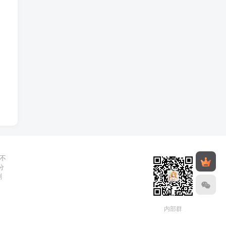
不
分
删
内部群