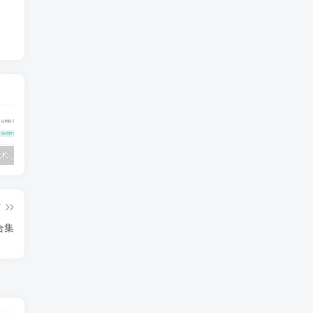
💵 生财有术·上千条付费资源合集（最新）
【每天都会更新】最新付费社群公众号文章
黑马 – AI大模型三期（无秘）
篇
合集