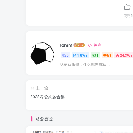
点赞
5
tomm
关注
0
1.6W+
1
58
24.3W+
这家伙很懒，什么都没有写...
上一篇
2025考公刷题合集
猜您喜欢