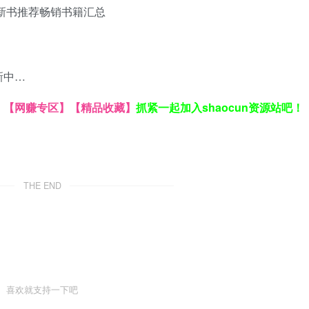
新书推荐
畅销书籍汇总
新中…
】
【网赚专区】
【精品收藏】
抓紧一起加入shaocun资源站吧！
THE END
喜欢就支持一下吧