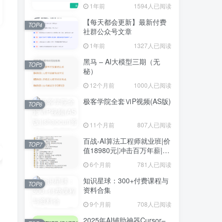
1年前
1594人已阅读
【每天都会更新】最新付费
TOP4
社群公众号文章
1年前
1327人已阅读
黑马 – AI大模型三期（无
TOP5
秘）
12个月前
1000人已阅读
极客学院全套ⅥP视频(AS版)
TOP6
11个月前
807人已阅读
百战-AI算法工程师就业班|价
TOP7
值18980元|冲击百万年薪|完
结无秘
6个月前
781人已阅读
知识星球：300+付费课程与
TOP8
资料合集
9个月前
708人已阅读
2025年AI辅助神器Cursor–