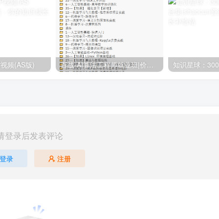
视频(AS版)
百战-AI算法工程师就业班|价值18980元|冲击百万年薪|完结无秘
请登录后发表评论
登录
注册