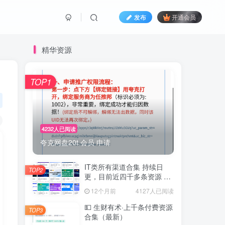
发布
开通会员
精华资源
TOP1
4232人已阅读
夸克网盘20t 会员 申请
IT类所有渠道合集 持续日
TOP2
更，目前近四千多条资源 年
费用户微信私信获取权限
12个月前
4127人已阅读
💵 生财有术·上千条付费资源
TOP3
合集（最新）