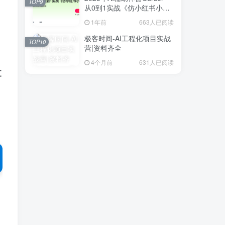
TOP9
从0到1实战《仿小红书小程
序》
1年前
663人已阅读
极客时间-AI工程化项目实战
TOP10
营|资料齐全
4个月前
631人已阅读
支