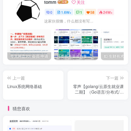
tomm
关注
0
1.6W+
1
58
24W+
这家伙很懒，什么都没有写...
夸克网盘20t 会员 申请
IT类所有渠道合集 持续日更，目前近四千多条资源 年费用户微信私信获取权限
上一篇
下一篇
Linux系统网络基础
零声【golang/云原生就业课
二期】（Go语言/分布式/微
服务/DevOps/k8s）
猜您喜欢