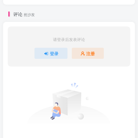
评论
抢沙发
请登录后发表评论
登录
注册