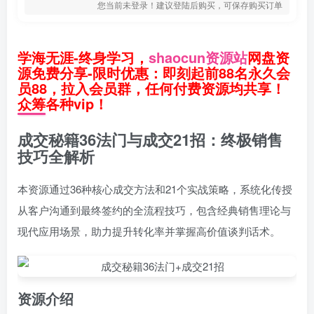
您当前未登录！建议登陆后购买，可保存购买订单
学海无涯-终身学习，
shaocun资源站
网盘资
源免费分享-限时优惠：即刻起前88名永久会
员88，拉入会员群，任何付费资源均共享！
众筹各种vip！
成交秘籍36法门与成交21招：终极销售
技巧全解析
本资源通过36种核心成交方法和21个实战策略，系统化传授
从客户沟通到最终签约的全流程技巧，包含经典销售理论与
现代应用场景，助力提升转化率并掌握高价值谈判话术。
资源介绍