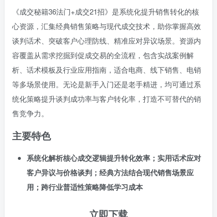
《成交秘籍36法门+成交21招》是系统化提升销售转化的核
心资源，汇集经典销售策略与现代成交技术，助你掌握高效
谈判话术、突破客户心理防线、精准应对异议场景。资源内
容覆盖从需求挖掘到促成交易的全流程，包含实战案例解
析、话术模板及行业应用指南，适合电商、线下销售、电销
等多场景使用。无论是新手入门还是老手精进，均可通过系
统化策略提升谈判成功率与客户转化率，打造不可替代的销
售竞争力。
主要特色
系统化解析核心成交逻辑提升转化效率；实用话术应对
客户异议与价格谈判；经典方法结合现代销售场景应
用；跨行业普适性策略降低学习成本
立即下载