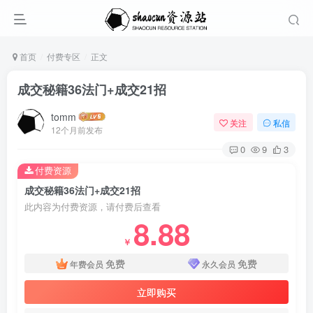
首页
付费专区
正文
成交秘籍36法门+成交21招
tomm
关注
私信
12个月前发布
0
9
3
付费资源
成交秘籍36法门+成交21招
此内容为付费资源，请付费后查看
8.88
￥
免费
免费
年费会员
永久会员
立即购买