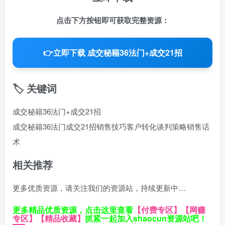
点击下方按钮即可获取完整资源：
👉
立即下载 成交秘籍36法门+成交21招
🏷️ 关键词
成交秘籍36法门+成交21招
成交秘籍36法门
成交21招
销售技巧
客户转化
谈判策略
销售话
术
相关推荐
更多优质资源，请关注我们的资源站，持续更新中…
更多精品优质资源，点击这里查看
【付费专区】
【网赚
专区】
【精品收藏】
抓紧一起加入shaocun资源站吧！