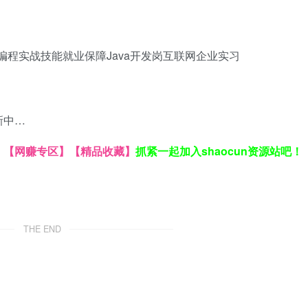
编程实战技能
就业保障
Java开发岗
互联网企业实习
新中…
】
【网赚专区】
【精品收藏】
抓紧一起加入shaocun资源站吧！
THE END