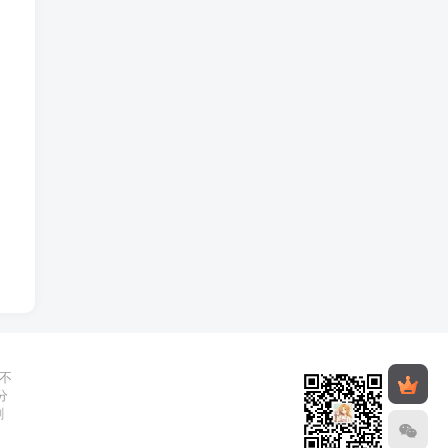
不
分
删