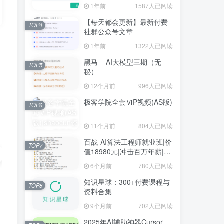
1年前
1587人已阅读
【每天都会更新】最新付费
TOP4
社群公众号文章
1年前
1322人已阅读
黑马 – AI大模型三期（无
TOP5
秘）
12个月前
996人已阅读
极客学院全套ⅥP视频(AS版)
TOP6
11个月前
804人已阅读
百战-AI算法工程师就业班|价
TOP7
值18980元|冲击百万年薪|完
结无秘
6个月前
780人已阅读
知识星球：300+付费课程与
TOP8
资料合集
9个月前
702人已阅读
2025年AI辅助神器Cursor–