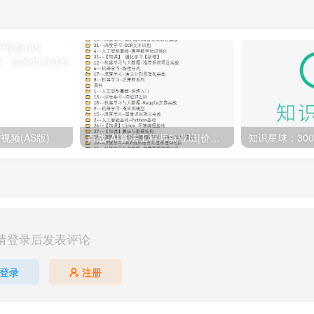
视频(AS版)
百战-AI算法工程师就业班|价值18980元|冲击百万年薪|完结无秘
请登录后发表评论
登录
注册