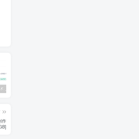
💵 生财有术·上千条付费资源合集（最新）
【每天都会更新】最新付费社群公众号文章
黑马 – AI大模型三期（无秘）
篇
创作
GB]