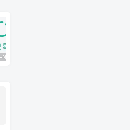
知识星球：300+付费课程与资料合集
2025年AI辅助神器Cursor–从0到1实战《仿小红书小程序》