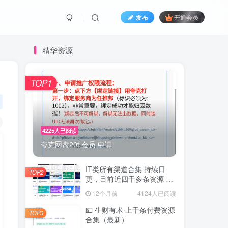
发布
开通会员
精华资源
TOP1
4225人已阅读
夸克网盘20t 会员 申请
IT类所有渠道合集 持续日
TOP2
更，目前近四千多条资源 年
费用户微信私信获取权限
12个月前
4124人已阅读
💵 生财有术·上千条付费资源
TOP3
合集（最新）