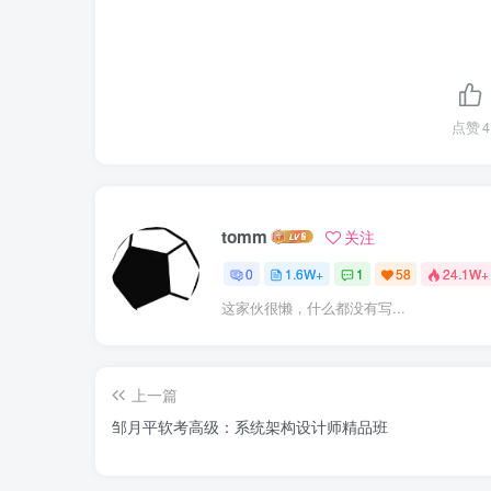
点赞
4
tomm
关注
0
1.6W+
1
58
24.1W+
这家伙很懒，什么都没有写...
上一篇
邹月平软考高级：系统架构设计师精品班