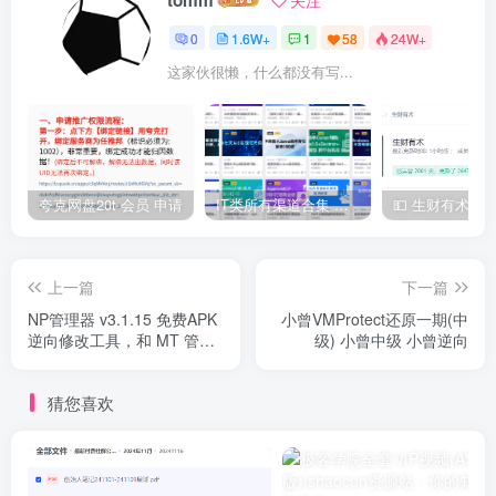
0
1.6W+
1
58
24W+
这家伙很懒，什么都没有写...
夸克网盘20t 会员 申请
IT类所有渠道合集 持续日更，目前近四千多条资源 年费用户微信私信获取权限
上一篇
下一篇
NP管理器 v3.1.15 免费APK
小曾VMProtect还原一期(中
逆向修改工具，和 MT 管理
级) 小曾中级 小曾逆向
器比较类似【含各种版本合
集】
猜您喜欢