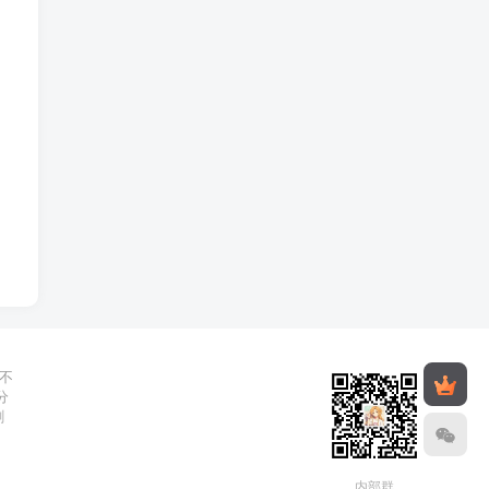
不
分
删
内部群