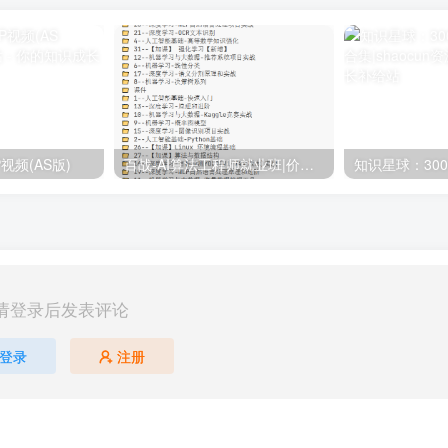
视频(AS版)
百战-AI算法工程师就业班|价值18980元|冲击百万年薪|完结无秘
请登录后发表评论
登录
注册