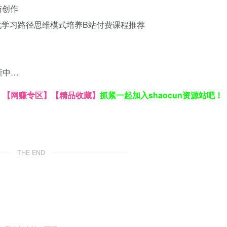
与创作
化学习路径
思维模式培养
B站付费课程推荐
新中…
】
【网赚专区】
【精品收藏】
抓紧一起加入shaocun资源站吧！
THE END