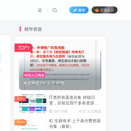
发布
开通会员
精华资源
TOP1
4232人已阅读
夸克网盘20t 会员 申请
IT类所有渠道合集 持续日
TOP2
更，目前近四千多条资源 年
费用户微信私信获取权限
12个月前
4127人已阅读
💵 生财有术·上千条付费资源
TOP3
合集（最新）