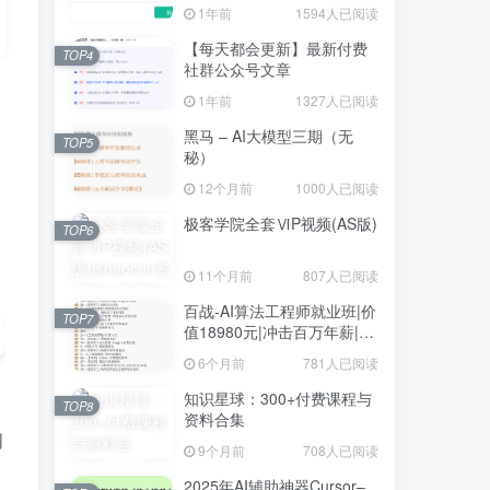
1年前
1594人已阅读
【每天都会更新】最新付费
TOP4
社群公众号文章
1年前
1327人已阅读
黑马 – AI大模型三期（无
TOP5
秘）
12个月前
1000人已阅读
极客学院全套ⅥP视频(AS版)
TOP6
11个月前
807人已阅读
百战-AI算法工程师就业班|价
TOP7
值18980元|冲击百万年薪|完
结无秘
6个月前
781人已阅读
知识星球：300+付费课程与
TOP8
资料合集
创
9个月前
708人已阅读
2025年AI辅助神器Cursor–