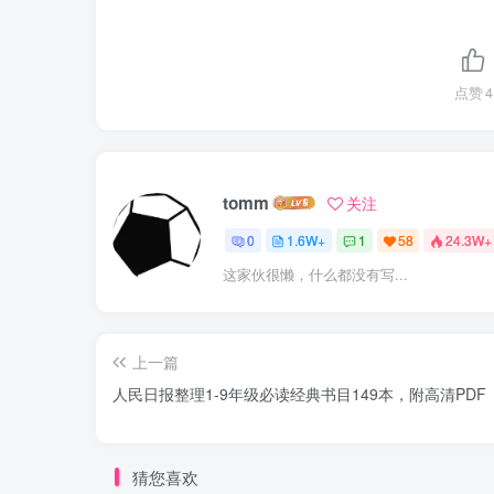
点赞
4
tomm
关注
0
1.6W+
1
58
24.3W+
这家伙很懒，什么都没有写...
上一篇
人民日报整理1-9年级必读经典书目149本，附高清PDF
猜您喜欢