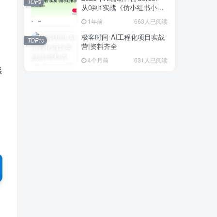
TOP9
从0到1实战《仿小红书小程
、
序》
1年前
663人已阅读
极客时间-AI工程化项目实战
TOP10
营|资料齐全
4个月前
631人已阅读
续