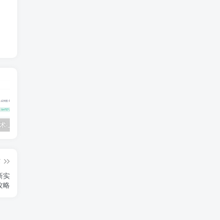
💵 生财有术·上千条付费资源合集（最新）
【每天都会更新】最新付费社群公众号文章
黑马 – AI大模型三期（无秘）
篇
新实
攻略