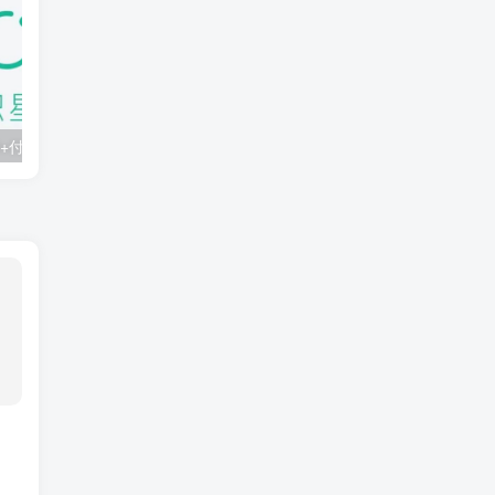
知识星球：300+付费课程与资料合集
2025年AI辅助神器Cursor–从0到1实战《仿小红书小程序》