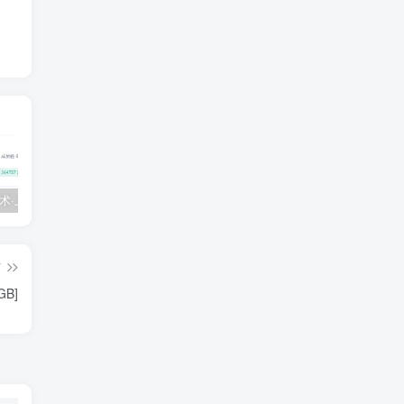
💵 生财有术·上千条付费资源合集（最新）
【每天都会更新】最新付费社群公众号文章
黑马 – AI大模型三期（无秘）
篇
B]