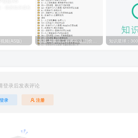
视频(AS版)
百战-AI算法工程师就业班|价值18980元|冲击百万年薪|完结无秘
请登录后发表评论
登录
注册