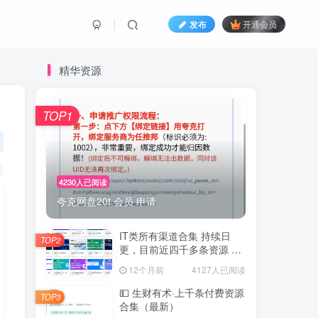
发布
开通会员
精华资源
TOP1
4230人已阅读
夸克网盘20t 会员 申请
IT类所有渠道合集 持续日
TOP2
更，目前近四千多条资源 年
费用户微信私信获取权限
12个月前
4127人已阅读
💵 生财有术·上千条付费资源
TOP3
合集（最新）