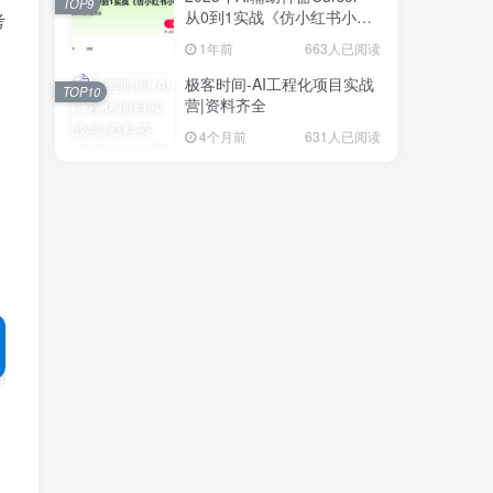
TOP9
从0到1实战《仿小红书小程
考
序》
1年前
663人已阅读
极客时间-AI工程化项目实战
TOP10
营|资料齐全
4个月前
631人已阅读