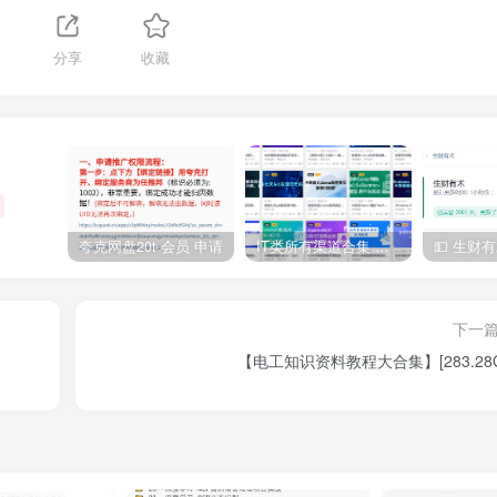
分享
收藏
夸克网盘20t 会员 申请
IT类所有渠道合集 持续日更，目前近四千多条资源 年费用户微信私信获取权限
下一
【电工知识资料教程大合集】[283.28G