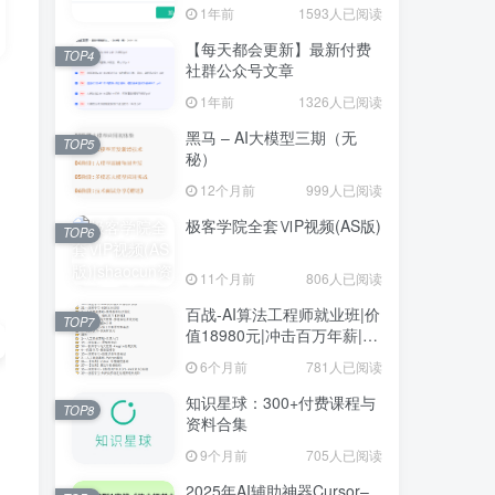
1年前
1593人已阅读
【每天都会更新】最新付费
TOP4
社群公众号文章
1年前
1326人已阅读
黑马 – AI大模型三期（无
TOP5
秘）
12个月前
999人已阅读
极客学院全套ⅥP视频(AS版)
TOP6
11个月前
806人已阅读
百战-AI算法工程师就业班|价
TOP7
值18980元|冲击百万年薪|完
结无秘
6个月前
781人已阅读
知识星球：300+付费课程与
TOP8
资料合集
9个月前
705人已阅读
2025年AI辅助神器Cursor–