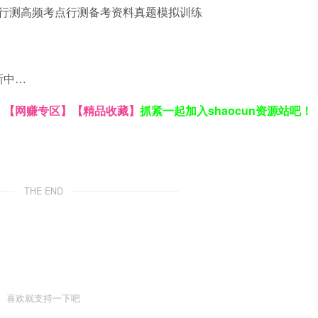
行测高频考点
行测备考资料
真题模拟训练
新中…
】
【网赚专区】
【精品收藏】
抓紧一起加入shaocun资源站吧！
THE END
喜欢就支持一下吧