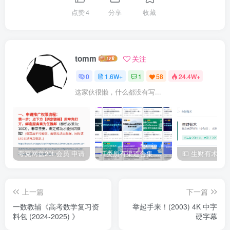
点赞
4
分享
收藏
tomm
关注
0
1.6W+
1
58
24.4W+
这家伙很懒，什么都没有写...
夸克网盘20t 会员 申请
IT类所有渠道合集 持续日更，目前近四千多条资源 年费用户微信私信获取权限
上一篇
下一篇
一数教辅《高考数学复习资
举起手来！(2003) 4K 中字
料包 (2024-2025) 》
硬字幕