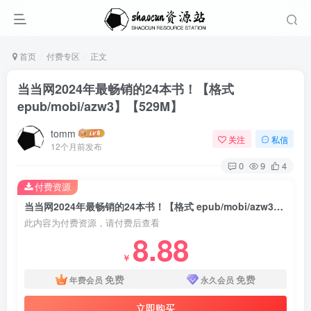
首页
付费专区
正文
当当网2024年最畅销的24本书！【格式
epub/mobi/azw3】【529M】
tomm
关注
私信
12个月前发布
0
9
4
付费资源
当当网2024年最畅销的24本书！【格式 epub/mobi/azw3】【529M】
此内容为付费资源，请付费后查看
8.88
￥
免费
免费
年费会员
永久会员
立即购买