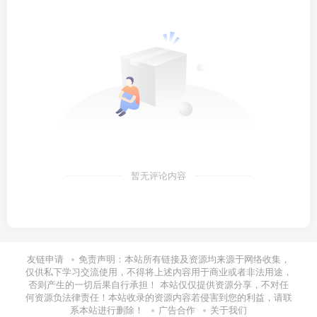
暂无评论内容
友链申请
免责声明：本站所有链接及资源均来源于网络收集，
仅供私下学习交流使用，不得将上述内容用于商业或者非法用途，
否则产生的一切后果自行承担！ 本站仅仅提供资源分享，不对任
何资源负法律责任！本站收录的资源内容若侵害到您的利益，请联
系本站进行删除！
广告合作
关于我们