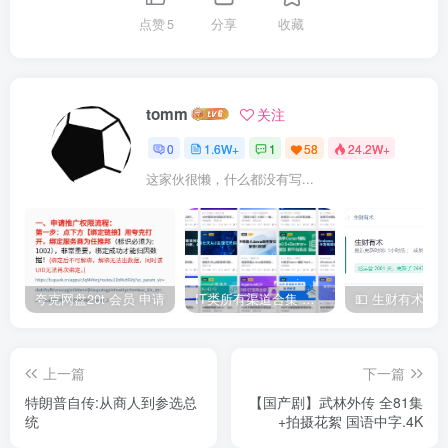
点赞
5
分享
收藏
tomm
关注
0
1.6W+
1
58
24.2W+
这家伙很懒，什么都没有写...
夸克网盘20t 会员 申请
IT类所有渠道合集 持续日更，目前近四千多条资源 年费用户微信私信获取权限
上一篇
下一篇
特朗普自传:从商人到参选总
【国产剧】武林外传 全81集
统
+拍摄花絮 国语中字.4K