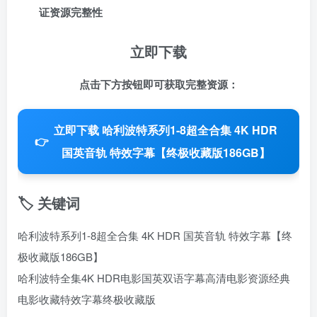
证资源完整性
立即下载
点击下方按钮即可获取完整资源：
立即下载 哈利波特系列1-8超全合集 4K HDR
👉
国英音轨 特效字幕【终极收藏版186GB】
🏷️ 关键词
哈利波特系列1-8超全合集 4K HDR 国英音轨 特效字幕【终
极收藏版186GB】
哈利波特全集
4K HDR电影
国英双语字幕
高清电影资源
经典
电影收藏
特效字幕
终极收藏版