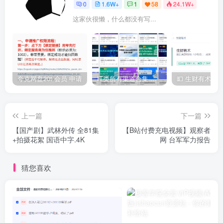
0
1.6W+
1
58
24.1W+
这家伙很懒，什么都没有写...
夸克网盘20t 会员 申请
IT类所有渠道合集 持续日更，目前近四千多条资源 年费用户微信私信获取权限
上一篇
下一篇
【国产剧】武林外传 全81集
【B站付费充电视频】观察者
+拍摄花絮 国语中字.4K
网 台军军力报告
猜您喜欢