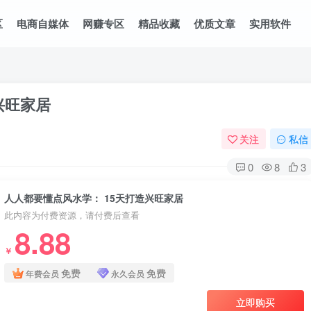
区
电商自媒体
网赚专区
精品收藏
优质文章
实用软件
兴旺家居
关注
私信
0
8
3
人人都要懂点风水学： 15天打造兴旺家居
此内容为付费资源，请付费后查看
8.88
￥
免费
免费
年费会员
永久会员
立即购买