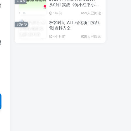
TOP9
从0到1实战《仿小红书小程
提
序》
1年前
659人已阅读
极客时间-AI工程化项目实战
TOP10
营|资料齐全
4个月前
626人已阅读
摆