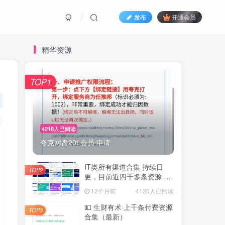
发布
开通会员
精华资源
TOP1
4218人已阅读
夸克网盘20t 会员 申请
IT类所有渠道合集 持续日
TOP2
更，目前近四千多条资源 年
费用户微信私信获取权限
12个月前
4120人已阅读
💵 生财有术·上千条付费资源
TOP3
合集（最新）