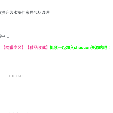
势提升
风水摆件
家居气场调理
新中…
】
【网赚专区】
【精品收藏】
抓紧一起加入shaocun资源站吧！
THE END