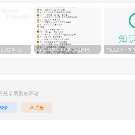
视频(AS版)
百战-AI算法工程师就业班|价值18980元|冲击百万年薪|完结无秘
请登录后发表评论
登录
注册