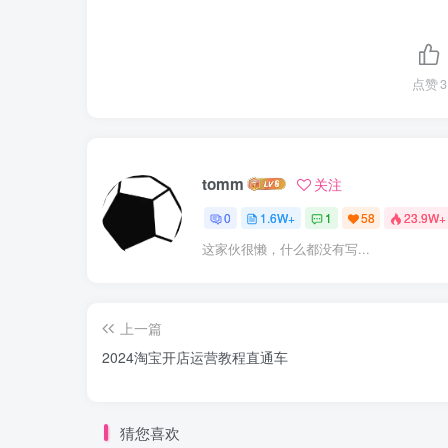
点赞
3
tomm
关注
0
1.6W+
1
58
23.9W+
这家伙很懒，什么都没有写...
上一篇
2024淘宝开店运营教程直通车
猜您喜欢