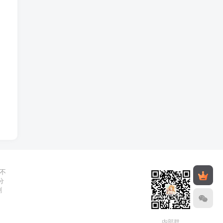
不
分
删
内部群