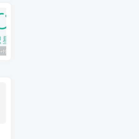
知识星球：300+付费课程与资料合集
2025年AI辅助神器Cursor–从0到1实战《仿小红书小程序》