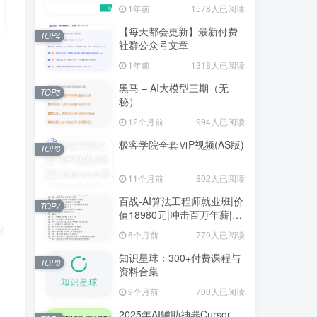
1年前
1578人已阅读
【每天都会更新】最新付费
TOP4
社群公众号文章
1年前
1318人已阅读
黑马 – AI大模型三期（无
TOP5
秘）
12个月前
994人已阅读
极客学院全套ⅥP视频(AS版)
TOP6
11个月前
802人已阅读
百战-AI算法工程师就业班|价
TOP7
值18980元|冲击百万年薪|完
结无秘
6个月前
779人已阅读
知识星球：300+付费课程与
TOP8
资料合集
9个月前
700人已阅读
2025年AI辅助神器Cursor–