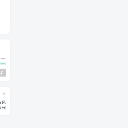
💵 生财有术·上千条付费资源合集（最新）
【每天都会更新】最新付费社群公众号文章
黑马 – AI大模型三期（无秘）
篇
旋风
系列