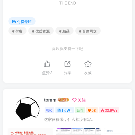
THE END
付费专区
# 付费
# 优质资源
# 精品
# 百度网盘
喜欢就支持一下吧
点赞
3
分享
收藏
tomm
关注
0
1.6W+
1
58
23.9W+
这家伙很懒，什么都没有写...