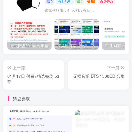
0
1.6W+
1
58
24W+
这家伙很懒，什么都没有写...
夸克网盘20t 会员 申请
IT类所有渠道合集 持续日更，目前近四千多条资源 年费用户微信私信获取权限
上一篇
下一篇
01月17日 付费+精选短剧 53
无损音乐 DTS 1500CD 合集
部
猜您喜欢