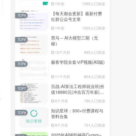
1年前
1585人已阅读
【每天都会更新】最新付费
TOP4
社群公众号文章
1年前
1320人已阅读
黑马 – AI大模型三期（无
TOP5
秘）
12个月前
995人已阅读
极客学院全套ⅥP视频(AS版)
TOP6
11个月前
804人已阅读
百战-AI算法工程师就业班|价
TOP7
值18980元|冲击百万年薪|完
结无秘
6个月前
780人已阅读
知识星球：300+付费课程与
TOP8
资料合集
9个月前
701人已阅读
2025年AI辅助神器Cursor–