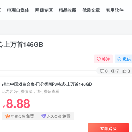
区
电商自媒体
网赚专区
精品收藏
优质文章
实用软件
上万首146GB
关注
私信
0
7
3
超全中国戏曲合集·已分类MP3格式·上万首146GB
此内容为付费资源，请付费后查看
8.88
￥
免费
免费
年费会员
永久会员
立即购买