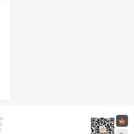
不
分
删