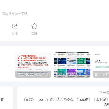
喜欢就支持一下吧
分享
收藏
夸克网盘20t 会员 申请
IT类所有渠道合集 持续日更，目前近四千多条资源 年费用户微信私信获取权限
下一
漫开
《余罪》（2016）S01-S02季全集 【1080P】 【未删减】
语