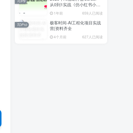
TOP9
从0到1实战《仿小红书小程
序》
1年前
659人已阅读
极客时间-AI工程化项目实战
TOP10
营|资料齐全
4个月前
627人已阅读