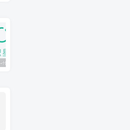
知识星球：300+付费课程与资料合集
2025年AI辅助神器Cursor–从0到1实战《仿小红书小程序》