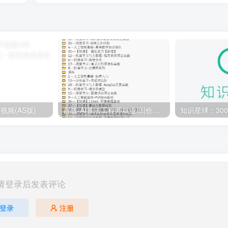
视频(AS版)
百战-AI算法工程师就业班|价值18980元|冲击百万年薪|完结无秘
请登录后发表评论
登录
注册