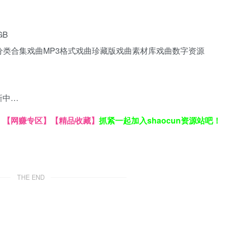
GB
分类合集
戏曲MP3格式
戏曲珍藏版
戏曲素材库
戏曲数字资源
新中…
】
【网赚专区】
【精品收藏】
抓紧一起加入shaocun资源站吧！
THE END