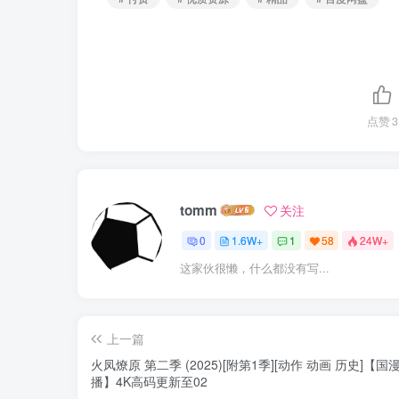
点赞
3
tomm
关注
0
1.6W+
1
58
24W+
这家伙很懒，什么都没有写...
上一篇
火凤燎原 第二季 (2025)[附第1季][动作 动画 历史]【国