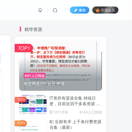
发布
开通会员
精华资源
TOP1
4221人已阅读
夸克网盘20t 会员 申请
IT类所有渠道合集 持续日
TOP2
更，目前近四千多条资源 年
费用户微信私信获取权限
12个月前
4124人已阅读
💵 生财有术·上千条付费资源
TOP3
合集（最新）