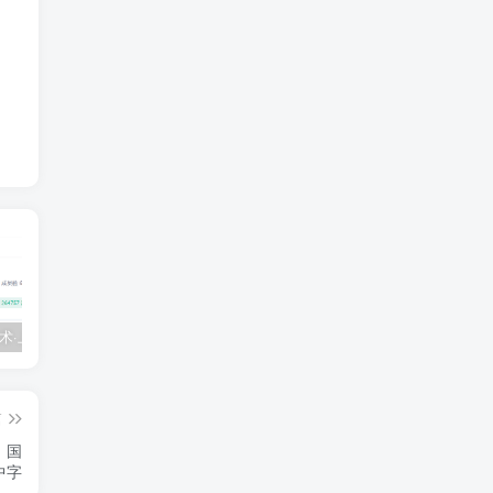
💵 生财有术·上千条付费资源合集（最新）
【每天都会更新】最新付费社群公众号文章
黑马 – AI大模型三期（无秘）
篇
 国
中字