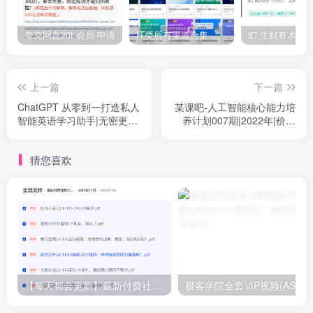
夸克网盘20t 会员 申请
IT类所有渠道合集 持续日更，目前近四千多条资源 年费用户微信私信获取权限
上一篇
下一篇
ChatGPT 从零到一打造私人
某课吧-人工智能核心能力培
智能英语学习助手|无密更新
养计划007期|2022年|价值
中第三章
10800元|完结无秘
猜您喜欢
【每天都会更新】最新付费社群公众号文章
极客学院全套ⅥP视频(AS版)