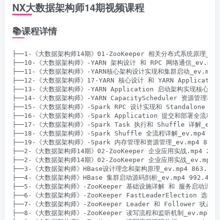
NX大数据架构师14期视频课程
📚课程详情
├──1-《大数据架构师14期》01-ZooKeeper 相关分布式系统原理_ev.mp
├──10-《大数据架构师》-YARN 架构设计 和 RPC 网络通信_ev.mp4 7
├──11-《大数据架构师》-YARN核心架构设计实现和集群启动_ev.mp4 84
├──12-《大数据架构师》17-YARN 核心设计 和 YARN Application 
├──13-《大数据架构师》-YARN Application 启动架构实现核心设计整理
├──14-《大数据架构师》-YARN CapacityScheduler 资源管理和调度详
├──15-《大数据架构师》-Spark RPC 设计实现和 Standalone 集群启
├──16-《大数据架构师》-Spark Application 提交和部署全流程_ev.
├──17-《大数据架构师》-Spark Task 执行和 Shuffle 详解_ev.mp
├──18-《大数据架构师》-Spark Shuffle 全流程详解_ev.mp4 978.
├──19-《大数据架构师》-Spark 内存管理和资源管理_ev.mp4 845.9
├──2-《大数据架构师14期》02-ZooKeeper 企业应用实战.mp4 2.58
├──2-《大数据架构师14期》02-ZooKeeper 企业应用实战_ev.mp4 1.
├──3-《大数据架构师》HBase设计理念和架构原理_ev.mp4 863.27M

├──4-《大数据架构师》HBase 集群启动源码剖析_ev.mp4 992.46M

├──5-《大数据架构师》-ZooKeeper 基础设施详解 和 服务启动流程源码分
├──6-《大数据架构师》-ZooKeeper FastLeaderElection 选举源_e
├──7-《大数据架构师》-ZooKeeper Leader 和 Follower 状态同步_
├──8-《大数据架构师》-ZooKeeper 读写流程和监听机制_ev.mp4 813