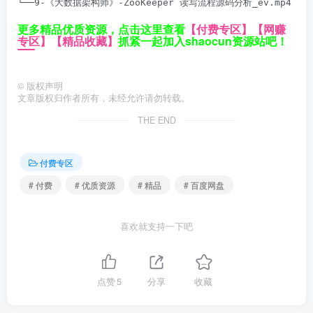
└──9-《大数据架构师》-ZooKeeper 读写流程源码分析_ev.mp4 842
更多精品优质资源，点击这里查看
【付费专区】
【网赚
专区】
【精品收藏】
抓紧一起加入shaocun资源站吧！
©
版权声明
文章版权归作者所有，未经允许请勿转载。
THE END
付费专区
# 付费
# 优质资源
# 精品
# 百度网盘
喜欢就支持一下吧
点赞
5
分享
收藏