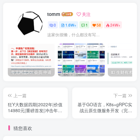
tomm
关注
0
1.6W+
1
58
24W+
这家伙很懒，什么都没有写...
夸克网盘20t 会员 申请
IT类所有渠道合集 持续日更，目前近四千多条资源 年费用户微信私信获取权限
上一篇
下一篇
狂Y大数据四期|2022年|价值
基于GO语言，K8s+gRPC实
14980元|重磅首发|冲击年薪
战云原生微服务开发（完结
百万|完结无秘
无密）
猜您喜欢