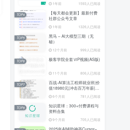
1年前
1593人已阅读
【每天都会更新】最新付费
TOP4
社群公众号文章
1年前
1326人已阅读
黑马 – AI大模型三期（无
TOP5
秘）
12个月前
999人已阅读
极客学院全套ⅥP视频(AS版)
TOP6
11个月前
806人已阅读
百战-AI算法工程师就业班|价
TOP7
值18980元|冲击百万年薪|完
结无秘
6个月前
781人已阅读
知识星球：300+付费课程与
TOP8
资料合集
9个月前
705人已阅读
2025年AI辅助神器Cursor–