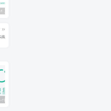
💵 生财有术·上千条付费资源合集（最新）
【每天都会更新】最新付费社群公众号文章
黑马 – AI大模型三期（无秘）
篇
实战
知识星球：300+付费课程与资料合集
2025年AI辅助神器Cursor–从0到1实战《仿小红书小程序》