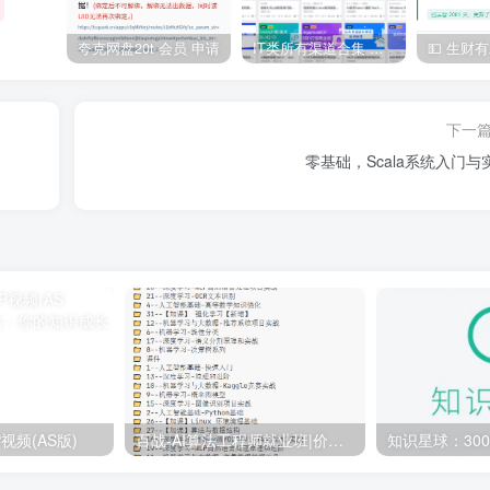
夸克网盘20t 会员 申请
IT类所有渠道合集 持续日更，目前近四千多条资源 年费用户微信私信获取权限
下一
零基础，Scala系统入门与
视频(AS版)
百战-AI算法工程师就业班|价值18980元|冲击百万年薪|完结无秘