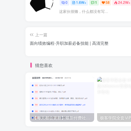
0
1.6W+
1
58
24.2W+
这家伙很懒，什么都没有写...
上一篇
面向绩效编程-升职加薪必备技能 | 高清完整
猜您喜欢
【每天都会更新】最新付费社群公众号文章
极客学院全套ⅥP