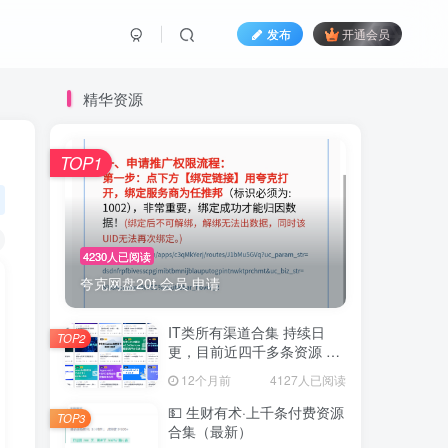
发布
开通会员
精华资源
TOP1
4230人已阅读
夸克网盘20t 会员 申请
IT类所有渠道合集 持续日
TOP2
更，目前近四千多条资源 年
费用户微信私信获取权限
12个月前
4127人已阅读
💵 生财有术·上千条付费资源
TOP3
合集（最新）