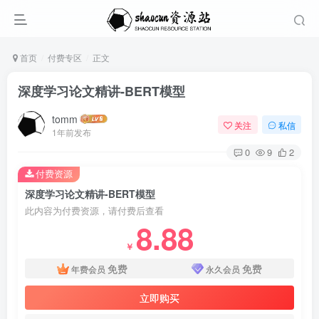
首页
付费专区
正文
深度学习论文精讲-BERT模型
tomm
关注
私信
1年前发布
0
9
2
付费资源
深度学习论文精讲-BERT模型
此内容为付费资源，请付费后查看
8.88
￥
免费
免费
年费会员
永久会员
立即购买