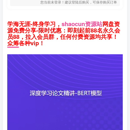
您当前未登录！建议登陆后购买，可保存购买订单
学海无涯-终身学习，
shaocun资源站
网盘资
源免费分享-限时优惠：即刻起前88名永久会
员88，拉入会员群，任何付费资源均共享！
众筹各种vip！