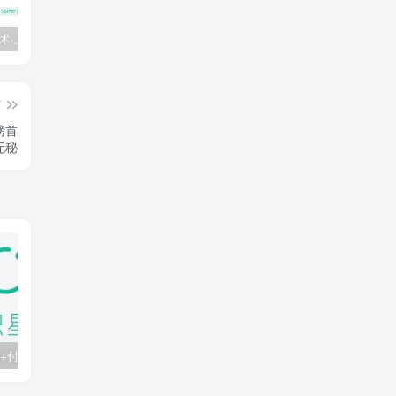
💵 生财有术·上千条付费资源合集（最新）
【每天都会更新】最新付费社群公众号文章
黑马 – AI大模型三期（无秘）
篇
磅首
无秘
知识星球：300+付费课程与资料合集
2025年AI辅助神器Cursor–从0到1实战《仿小红书小程序》