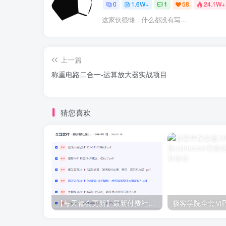
0
1.6W+
1
58
24.1W+
这家伙很懒，什么都没有写...
上一篇
称重电路二合一-运算放大器实战项目
猜您喜欢
【每天都会更新】最新付费社群公众号文章
极客学院全套ⅥP