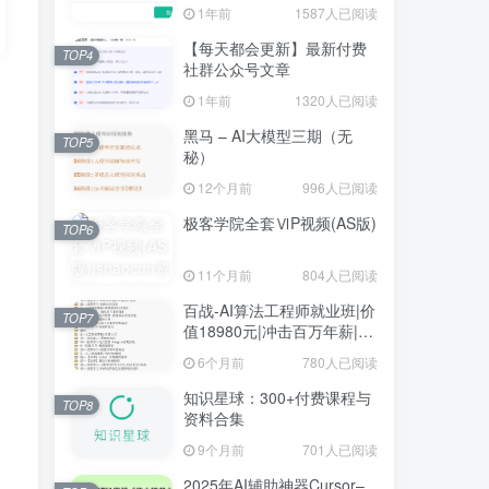
1年前
1587人已阅读
【每天都会更新】最新付费
TOP4
社群公众号文章
1年前
1320人已阅读
黑马 – AI大模型三期（无
TOP5
秘）
12个月前
996人已阅读
极客学院全套ⅥP视频(AS版)
TOP6
11个月前
804人已阅读
百战-AI算法工程师就业班|价
TOP7
值18980元|冲击百万年薪|完
结无秘
6个月前
780人已阅读
知识星球：300+付费课程与
TOP8
资料合集
9个月前
701人已阅读
2025年AI辅助神器Cursor–