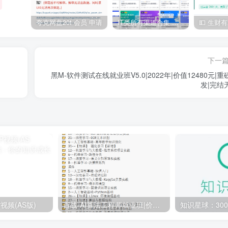
夸克网盘20t 会员 申请
IT类所有渠道合集 持续日更，目前近四千多条资源 年费用户微信私信获取权限
下一
黑M-软件测试在线就业班V5.0|2022年|价值12480元|重
发|完结
视频(AS版)
百战-AI算法工程师就业班|价值18980元|冲击百万年薪|完结无秘