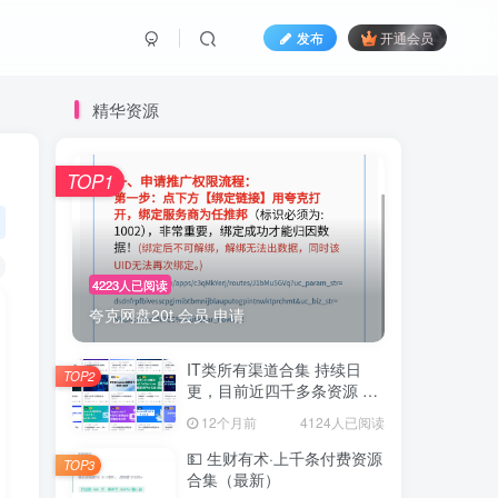
发布
开通会员
精华资源
TOP1
4223人已阅读
夸克网盘20t 会员 申请
IT类所有渠道合集 持续日
TOP2
更，目前近四千多条资源 年
费用户微信私信获取权限
12个月前
4124人已阅读
💵 生财有术·上千条付费资源
TOP3
合集（最新）