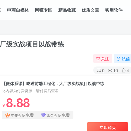
区
电商自媒体
网赚专区
精品收藏
优质文章
实用软件
厂级实战项目以战带练
关注
私信
0
10
4
【微体系课】吃透前端工程化，大厂级实战项目以战带练
此内容为付费资源，请付费后查看
8.88
￥
免费
免费
年费会员
永久会员
立即购买