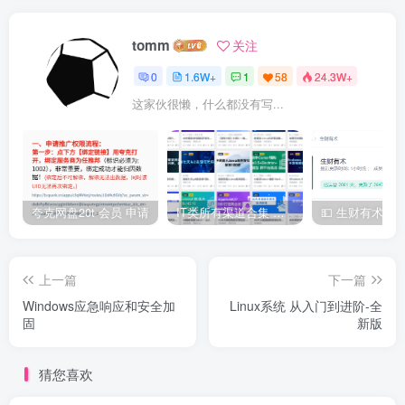
tomm
关注
0
1.6W+
1
58
24.3W+
这家伙很懒，什么都没有写...
夸克网盘20t 会员 申请
IT类所有渠道合集 持续日更，目前近四千多条资源 年费用户微信私信获取权限
上一篇
下一篇
Windows应急响应和安全加
Linux系统 从入门到进阶-全
固
新版
猜您喜欢