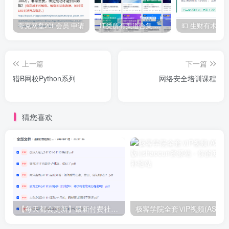
| └──day12

| | ├──Day12-01-今日课程内容介绍.mp4 16.39M

| | ├──Day12-02-工作台_需求分析和设计.mp4 53.59M

夸克网盘20t 会员 申请
IT类所有渠道合集 持续日更，目前近四千多条资源 年费用户微信私信获取权限
| | ├──Day12-03-工作台_代码导入.mp4 64.74M

| | ├──Day12-04-工作台_功能测试.mp4 23.53M

| | ├──Day12-05-Apache POI_介绍.mp4 29.45M

| | ├──Day12-06-Apache POI_入门案例_通过POI向Excel文件写
上一篇
下一篇
| | ├──Day12-07-Apache POI_入门案例_通过POI读取Excel文件内
| | ├──Day12-08-导出运营数据Excel报表_需求分析和设计.mp4 15.
猎B网校Python系列
网络安全培训课程
| | ├──Day12-09-导出运营数据Excel报表_代码开发1.mp4 43.06M
| | ├──Day12-10-导出运营数据Excel报表_代码开发2.mp4 134.14
| | ├──Day12-11-导出运营数据Excel报表_代码开发3.mp4 60.54M
| | └──Day12-12-导出运营数据Excel报表_功能测试.mp4 14.86M

猜您喜欢
├──PPT.rar 28.26M

├──必读：课程结构和能力目标.txt 1.43kb

├──讲义.rar 42.45M

更多精品优质资源，点击这里查看
【付费专区】
【网赚
专区】
【精品收藏】
抓紧一起加入shaocun资源站吧！
【每天都会更新】最新付费社群公众号文章
极客学院全套ⅥP视频(AS版)