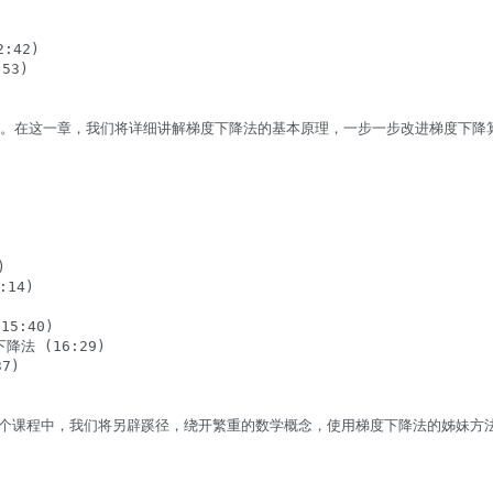
42)

3)

略。在这一章，我们将详细讲解梯度下降法的基本原理，一步一步改进梯度下降


4)

5:40)

 (16:29)

)

这个课程中，我们将另辟蹊径，绕开繁重的数学概念，使用梯度下降法的姊妹方法：