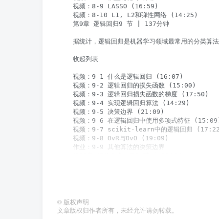
    视频：8-9 LASSO (16:59)

    视频：8-10 L1, L2和弹性网络 (14:25)

    第9章 逻辑回归9 节 | 137分钟

    据统计，逻辑回归是机器学习领域最常用的分类算
    收起列表

    视频：9-1 什么是逻辑回归 (16:07)

    视频：9-2 逻辑回归的损失函数 (15:00)

    视频：9-3 逻辑回归损失函数的梯度 (17:50)

    视频：9-4 实现逻辑回归算法 (14:29)

    视频：9-5 决策边界 (21:09)

    视频：9-6 在逻辑回归中使用多项式特征 (15:09)
    视频：9-7 scikit-learn中的逻辑回归 (17:22
    视频：9-8 OvR与OvO (19:09)

    作业：9-9 其他算法的决策边界

    第10章 评价分类结果9 节 | 126分钟

    对机器学习分类算法结果的评估，是一个公认的复
    收起列表

©
版权声明
    视频：10-1 准确度的陷阱和混淆矩阵 (15:06)

文章版权归作者所有，未经允许请勿转载。
    视频：10-2 精准率和召回率 (11:51)
