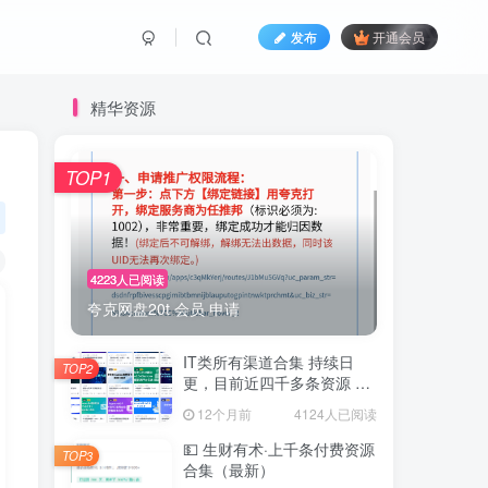
发布
开通会员
精华资源
TOP1
4223人已阅读
夸克网盘20t 会员 申请
IT类所有渠道合集 持续日
TOP2
更，目前近四千多条资源 年
费用户微信私信获取权限
12个月前
4124人已阅读
💵 生财有术·上千条付费资源
TOP3
合集（最新）