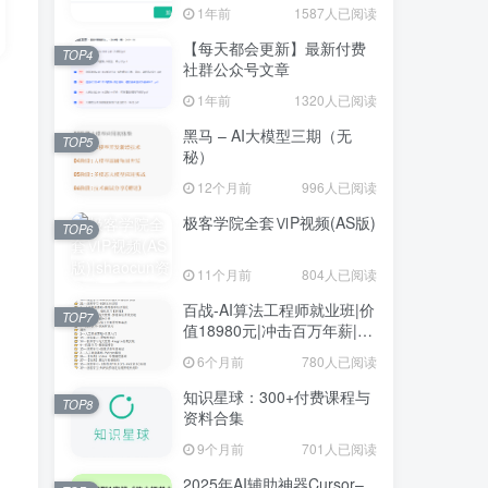
1年前
1587人已阅读
【每天都会更新】最新付费
TOP4
社群公众号文章
1年前
1320人已阅读
黑马 – AI大模型三期（无
TOP5
秘）
12个月前
996人已阅读
极客学院全套ⅥP视频(AS版)
TOP6
11个月前
804人已阅读
百战-AI算法工程师就业班|价
TOP7
值18980元|冲击百万年薪|完
结无秘
6个月前
780人已阅读
知识星球：300+付费课程与
TOP8
资料合集
9个月前
701人已阅读
2025年AI辅助神器Cursor–