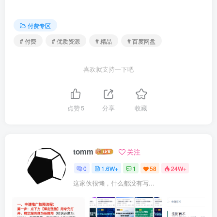
付费专区
# 付费
# 优质资源
# 精品
# 百度网盘
喜欢就支持一下吧
点赞
5
分享
收藏
tomm
关注
0
1.6W+
1
58
24W+
这家伙很懒，什么都没有写...