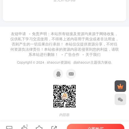
友链申请
免责声明：本站所有链接及资源均来源于网络收集，
仅供私下学习交流使用，不得将上述内容用于商业或者非法用途，
否则产生的一切后果自行承担！ 本站仅仅提供资源分享，不对任
何资源负法律责任！本站收录的资源内容若侵害到您的利益，请联
系本站进行删除！
广告合作
关于我们
Copyright © 2024 ·
shaocun资源站
· 由
shaocun主题
强力驱动.
内部群
5
立即购买