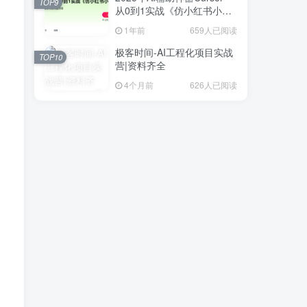
TOP9
从0到1实战《仿小红书小程
序》
1年前
659人已阅读
极客时间-AI工程化项目实战
TOP10
营|资料齐全
4个月前
626人已阅读