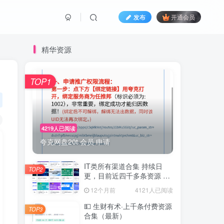
发布
开通会员
精华资源
TOP1
4219人已阅读
夸克网盘20t 会员 申请
IT类所有渠道合集 持续日
TOP2
更，目前近四千多条资源 年
费用户微信私信获取权限
12个月前
4121人已阅读
💵 生财有术·上千条付费资源
TOP3
合集（最新）