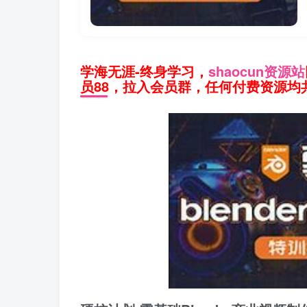
学海无涯-终身学习，
shaocun资源站
员88，拉入会员群，任何付费资源均共