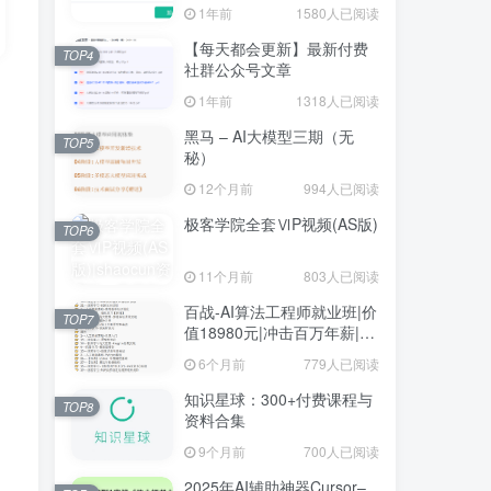
1年前
1580人已阅读
【每天都会更新】最新付费
TOP4
社群公众号文章
1年前
1318人已阅读
黑马 – AI大模型三期（无
TOP5
秘）
12个月前
994人已阅读
极客学院全套ⅥP视频(AS版)
TOP6
11个月前
803人已阅读
百战-AI算法工程师就业班|价
TOP7
值18980元|冲击百万年薪|完
结无秘
6个月前
779人已阅读
知识星球：300+付费课程与
TOP8
资料合集
9个月前
700人已阅读
2025年AI辅助神器Cursor–