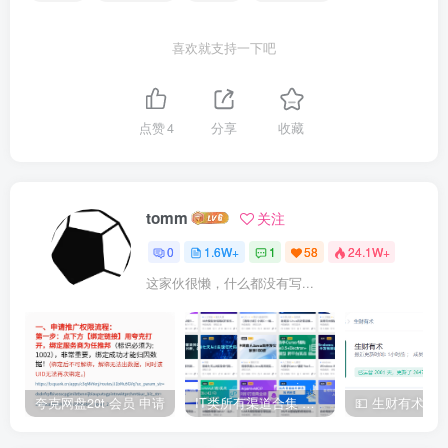
喜欢就支持一下吧
点赞
4
分享
收藏
tomm
关注
0
1.6W+
1
58
24.1W+
这家伙很懒，什么都没有写...
夸克网盘20t 会员 申请
IT类所有渠道合集 持续日更，目前近四千多条资源 年费用户微信私信获取权限